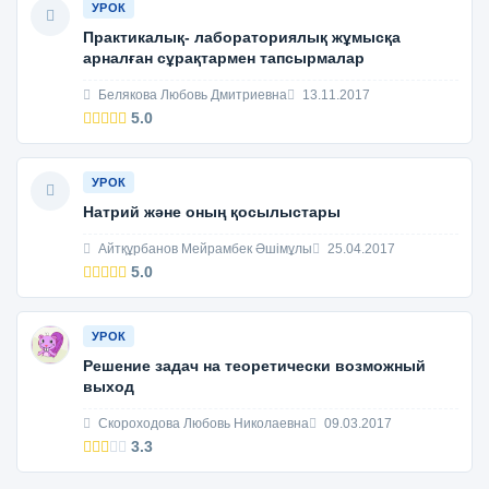
УРОК
Практикалық- лабораториялық жұмысқа
арналған сұрақтармен тапсырмалар
Белякова Любовь Дмитриевна
13.11.2017
5.0
УРОК
Натрий және оның қосылыстары
Айтқұрбанов Мейрамбек Әшімұлы
25.04.2017
5.0
УРОК
Решение задач на теоретически возможный
выход
Скороходова Любовь Николаевна
09.03.2017
3.3