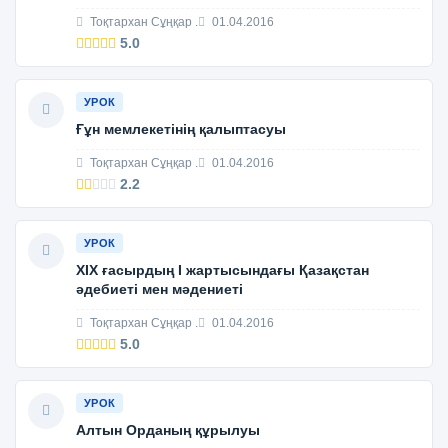
Тоқтархан Сұңқар .
01.04.2016
5.0
УРОК
Ғұн мемлекетінің қалыптасуы
Тоқтархан Сұңқар .
01.04.2016
2.2
УРОК
XIX ғасырдың I жартысындағы Қазақстан
әдебиеті мен мәдениеті
Тоқтархан Сұңқар .
01.04.2016
5.0
УРОК
Алтын Орданың құрылуы