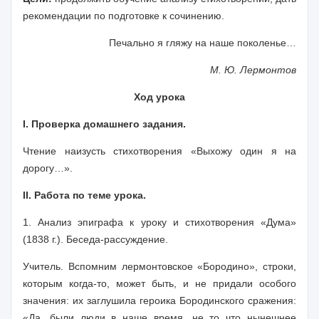
рекомендации по подготовке к сочинению.
Печально я гляжу на наше поколенье…
М. Ю. Лермонтов
Ход урока
I. Проверка домашнего задания.
Чтение наизусть стихотворения
«Выхожу один я на
дорогу…».
II. Работа по теме урока.
1.
Анализ эпиграфа к уроку и стихотворения «Дума»
(1838 г.).
Беседа-рассуждение.
Учитель.
Вспомним лермонтовское «Бородино», строки,
которым когда-то, может быть, и не придали особого
значения: их заглушила героика Бородинского сражения:
«Да, были люди в наше время, не то что нынешнее