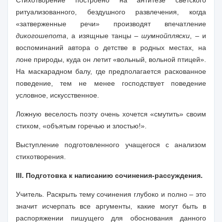
Стихотворение построено на антитезе светского
ритуализованного, бездушного развлечения, когда
«затверженные речи» производят впечатление
дикого
шепота
, а изящные танцы –
шумной
пляски
, – и
воспоминаний автора о детстве в родных местах, на
лоне природы, куда он летит «вольный, вольной птицей».
На маскарадном балу, где предполагается раскованное
поведение, тем не менее господствует поведение
условное, искусственное.
Ложную веселость поэту очень хочется «смутить» своим
стихом, «объятым горечью и злостью!».
Выступление подготовленного учащегося с анализом
стихотворения.
III. Подготовка к написанию сочинения-рассуждения.
Учитель.
Раскрыть тему сочинения глубоко и полно – это
значит исчерпать все аргументы, какие могут быть в
распоряжении пишущего для обоснования данного