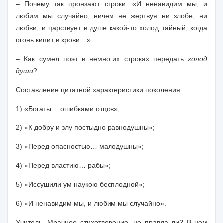
– Почему так пронзают строки: «И ненавидим мы, и
любим мы случайно, ничем не жертвуя ни злобе, ни
любви, и царствует в душе какой-то холод тайный, когда
огонь кипит в крови…»
– Как сумел поэт в немногих строках передать
холод
души
?
Составление цитатной характеристики поколения.
1) «Богаты… ошибками отцов»;
2) «К добру и злу постыдно равнодушны»;
3) «Перед опасностью… малодушны»;
4) «Перед властию… рабы»;
5) «Иссушили ум наукою бесплодной»;
6) «И ненавидим мы, и любим мы случайно».
Учитель.
Мрачное стихотворение, не правда ли? В нем