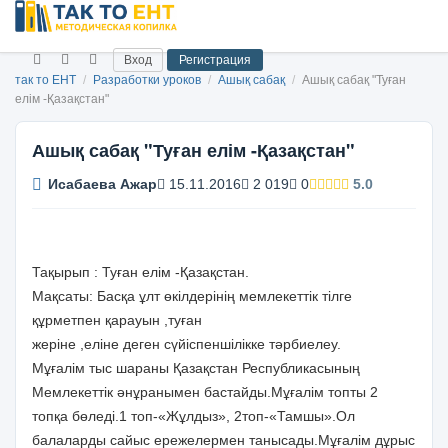
Вход
Регистрация
так то ЕНТ
/
Разработки уроков
/
Ашық сабақ
/
Ашық сабақ "Туған
елім -Қазақстан"
Ашық сабақ "Туған елім -Қазақстан"
Исабаева Ажар
15.11.2016
2 019
0
5.0
Тақырып : Туған елім -Қазақстан.
Мақсаты: Басқа ұлт өкілдерінің мемлекеттік тілге
құрметпен қарауын ,туған
жеріне ,еліне деген сүйіспеншілікке тәрбиелеу.
Мұғалім тыс шараны Қазақстан Республикасының
Мемлекеттік әнұранымен бастайды.Мұғалім топты 2
топқа бөледі.1 топ-«Жұлдыз», 2топ-«Тамшы».Ол
балаларды сайыс ережелермен танысады.Мұғалім дұрыс