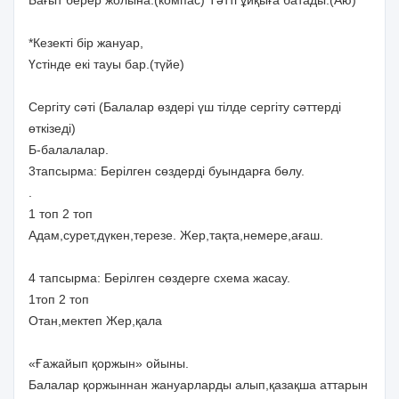
*Кезекті бір жануар,
Үстінде екі тауы бар.(түйе)
Сергіту сәті (Балалар өздері үш тілде сергіту сәттерді
өткізеді)
Б-балалалар.
3тапсырма: Берілген сөздерді буындарға бөлу.
.
1 топ 2 топ
Адам,сурет,дүкен,терезе. Жер,тақта,немере,ағаш.
4 тапсырма: Берілген сөздерге схема жасау.
1топ 2 топ
Отан,мектеп Жер,қала
«Ғажайып қоржын» ойыны.
Балалар қоржыннан жануарларды алып,қазақша аттарын