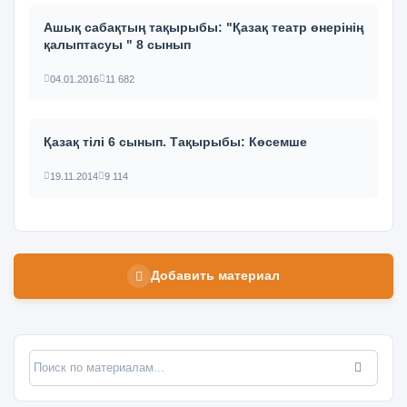
Ашық сабақтың тақырыбы: "Қазақ театр өнерінің
қалыптасуы " 8 сынып
04.01.2016
11 682
Қазақ тілі 6 сынып. Тақырыбы: Көсемше
19.11.2014
9 114
Добавить материал