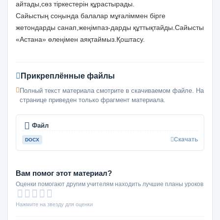
айтады,сөз тіркестерін құрастырады.
Сайыстың соңында балалар мұғаліммен бірге
жетондарды санап,жеңімпаз-дарды құттықтайды.Сайысты
«Астана» өлеңімен аяқтаймыз.Қоштасу.
Прикреплённые файлы
Полный текст материала смотрите в скачиваемом файле. На
странице приведен только фрагмент материала.
Файл
Скачать
DOCX
Вам помог этот материал?
Оценки помогают другим учителям находить лучшие планы уроков
Нажмите на звезду для оценки