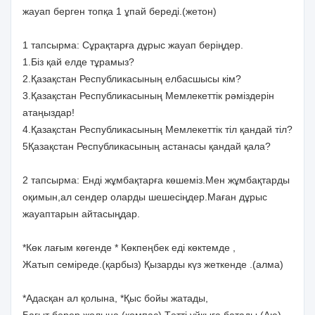
жауап берген топқа 1 ұпай береді.(жетон)
1 тапсырма: Сұрақтарға дұрыс жауап беріңдер.
1.Біз қай елде тұрамыз?
2.Қазақстан Республикасының елбасшысы кім?
3.Қазақстан Республикасының Мемлекеттік рәміздерін
атаңыздар!
4.Қазақстан Республикасының Мемлекеттік тіл қандай тіл?
5Қазақстан Республикасының астанасы қандай қала?
2 тапсырма: Енді жұмбақтарға көшеміз.Мен жұмбақтарды
оқимын,ал сендер оларды шешесіңдер.Маған дұрыс
жауаптарын айтасыңдар.
*Көк лағым көгенде * Көкпеңбек еді көктемде ,
Жатып семіреде.(қарбыз) Қызарды күз жеткенде .(алма)
*Адасқан ал қолына, *Қыс бойы жатады,
Бағыт берер жолына.(компас) Тәтті ұйқыға батады.(Аю)