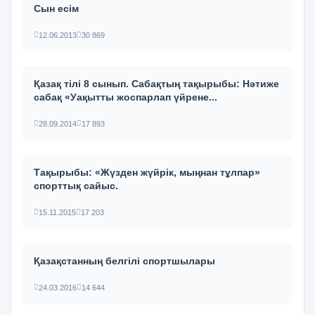
Сын есім
12.06.2013
30 869
Қазақ тілі 8 сынып. Сабақтың тақырыбы: Нәтиже
сабақ «Уақытты жоспарлап үйрене...
28.09.2014
17 893
Тақырыбы: «Жүзден жүйрік, мыңнан тұлпар»
спорттық сайыс.
15.11.2015
17 203
Қазақстанның белгілі спортшылары
24.03.2016
14 644