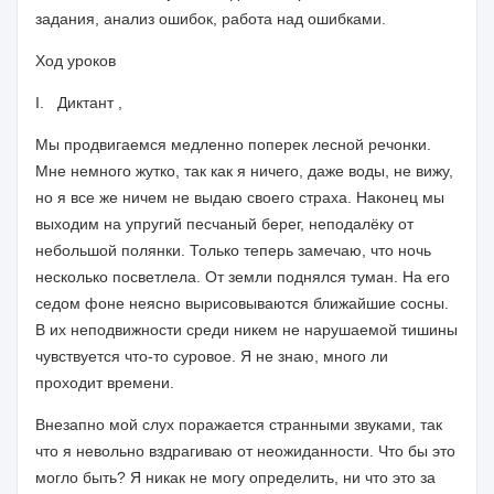
задания, ана­
лиз ошибок, работа над ошибками.
Ход уроков
I
.
Диктант ,
Мы продвигаемся медленно поперек лесной речонки.
Мне не­
много жутко, так как я ничего, даже воды, не вижу,
но я все же
ничем не выдаю своего страха. Наконец мы
выходим на упругий
песчаный берег, неподалёку от
небольшой полянки. Только теперь
замечаю, что ночь
несколько посветлела. От земли поднялся туман.
На его
седом фоне неясно вырисовываются ближайшие сосны.
В их
неподвижности среди никем не нарушаемой тишины
чувствуется
что-то суровое. Я не знаю, много ли
проходит времени.
Внезапно мой слух поражается странными звуками, так
что я не­вольно вздрагиваю от неожиданности. Что бы это
могло быть? Я ни­
как не могу определить, ни что это за