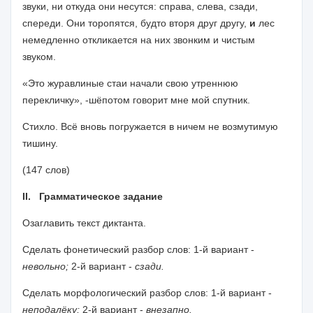
звуки, ни откуда они несутся:
справа, слева, сзади,
спереди. Они торопятся, будто вторя друг другу,
и
лес
немедленно откликается на них звонким и чистым
звуком.
«Это журавлиные стаи начали свою утреннюю
перекличку», -
шёпотом говорит мне мой спутник.
Стихло. Всё вновь погружается в ничем не возмутимую
тишину.
(147 слов)
II.
Грамматическое задание
Озаглавить текст диктанта.
Сделать фонетический разбор слов: 1-й вариант -
невольно;
2-й вариант -
сзади.
Сделать морфологический разбор слов: 1-й вариант -
непо­
далёку;
2-й вариант -
внезапно.