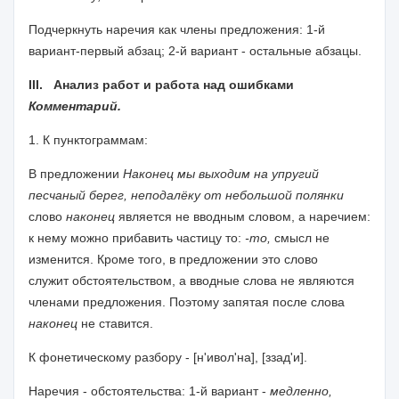
Подчеркнуть наречия как члены предложения: 1-й
вариант-
первый абзац; 2-й вариант - остальные абзацы.
III
.
Анализ работ и работа над ошибками
Комментарий.
1. К пунктограммам:
В предложении
Наконец мы выходим на упругий
песчаный берег,
неподалёку от небольшой полянки
слово
наконец
является не ввод­ным словом, а наречием:
к нему можно прибавить частицу то:
-то,
смысл не
изменится. Кроме того, в предложении это слово
служит
обстоятельством, а вводные слова не являются
членами предложе­
ния. Поэтому запятая после слова
наконец
не ставится.
К фонетическому разбору - [н'ивол'на], [ззад'и].
Наречия - обстоятельства: 1-й вариант -
медленно,