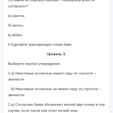
5.В каком из слов все гласные – показатели мгкости
согласного?
а)
каюта,
б)
ветки,
в)
вёдра
.
6.Сделайте транскрипцию слова
баян.
Уровень 3.
Выберите верное утверждение.
1.а) Некоторые согласные имеют пару по глухости –
звонкости.
б) Некоторые согласные не имеют пару по глухости –
звонкости.
2.а) Согласная буква обозначает мягкий звук только в том
случае, если после неё стоит мягкий знак.