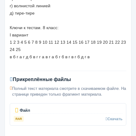
г) волнистой линией
д) тире-тире
Ключи к тестам. 8 класс:
I вариант
1 2 3 4 5 6 7 8 9 10 11 12 13 14 15 16 17 18 19 20 21 22 23
24 25
в б г а г д б в г г а в г а б г б в г в г б д г в
Прикреплённые файлы
Полный текст материала смотрите в скачиваемом файле. На
странице приведен только фрагмент материала.
Файл
Скачать
RAR