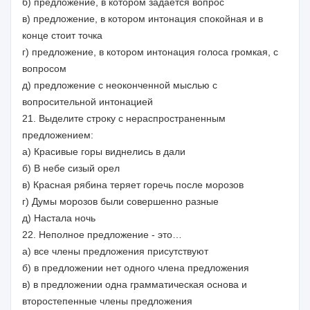
б) предложение, в котором задается вопрос
в) предложение, в котором интонация спокойная и в
конце стоит точка
г) предложение, в котором интонация голоса громкая, с
вопросом
д) предложение с неоконченной мыслью с
вопросительной интонацией
21. Выделите строку с нераспространенным
предложением:
а) Красивые горы виднелись в дали
б) В небе сизый орел
в) Красная рябина теряет горечь после морозов
г) Думы морозов были совершенно разные
д) Настала ночь
22. Неполное предложение - это…
а) все члены предложения присутствуют
б) в предложении нет одного члена предложения
в) в предложении одна грамматическая основа и
второстепенные члены предложения