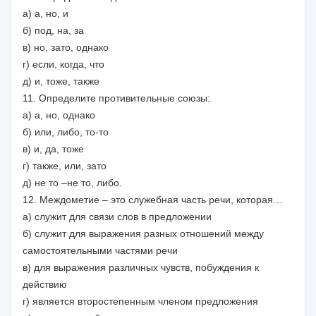
а) а, но, и
б) под, на, за
в) но, зато, однако
г) если, когда, что
д) и, тоже, также
11. Определите противительные союзы:
а) а, но, однако
б) или, либо, то-то
в) и, да, тоже
г) также, или, зато
д) не то –не то, либо.
12. Междометие – это служебная часть речи, которая…
а) служит для связи слов в предложении
б) служит для выражения разных отношений между
самостоятельными частями речи
в) для выражения различных чувств, побуждения к
действию
г) является второстепенным членом предложения