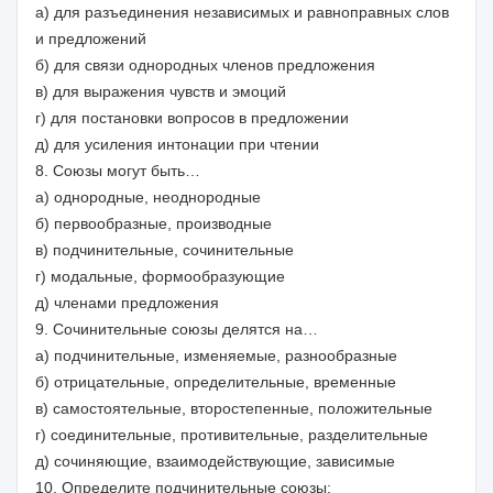
а) для разъединения независимых и равноправных слов
и предложений
б) для связи однородных членов предложения
в) для выражения чувств и эмоций
г) для постановки вопросов в предложении
д) для усиления интонации при чтении
8. Союзы могут быть…
а) однородные, неоднородные
б) первообразные, производные
в) подчинительные, сочинительные
г) модальные, формообразующие
д) членами предложения
9. Сочинительные союзы делятся на…
а) подчинительные, изменяемые, разнообразные
б) отрицательные, определительные, временные
в) самостоятельные, второстепенные, положительные
г) соединительные, противительные, разделительные
д) сочиняющие, взаимодействующие, зависимые
10. Определите подчинительные союзы: