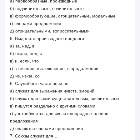
а) первообразные, производные
б) подчинительные, сочинительные
в) формообразующие, отрицательные, модальные
г) членами предложения
д) отрицательными, вопросительными
5. Выделите производные предлоги:
а) за, над, в
б) около, под, с
в) и, если, что
г) в течение, в заключение, в продолжении
д) из, из-за, со
6. Служебные части речи не…
а) служат для выражения чувств, эмоций
б) служат для связи существительных, числительных
в) пишутся раздельно с другими словами
г) употребляется для связи однородных членов
предложения
д) являются членами предложения
7. Союзы служат для…