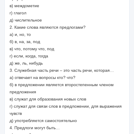
в) междометие
г) глагол
д) числительное
2. Какие слова являются предлогами?
а) и, но, то
б) в, на, за, под
в) что, потому что, под
г) если, когда, тогда
д) же, ль, нибудь
3. Служебная часть речи – это часть речи, которая…
а) отвечает на вопросы кто? что?
б) в предложении является второстепенным членом
предложения
в) служат для образования новых слов
г) служат для связи слов в предложении, для выражения
чувств
д) употребляется самостоятельно
4. Предлоги могут быть…