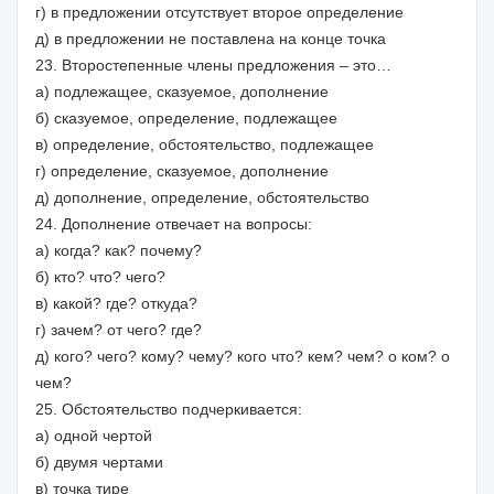
г) в предложении отсутствует второе определение
д) в предложении не поставлена на конце точка
23. Второстепенные члены предложения – это…
а) подлежащее, сказуемое, дополнение
б) сказуемое, определение, подлежащее
в) определение, обстоятельство, подлежащее
г) определение, сказуемое, дополнение
д) дополнение, определение, обстоятельство
24. Дополнение отвечает на вопросы:
а) когда? как? почему?
б) кто? что? чего?
в) какой? где? откуда?
г) зачем? от чего? где?
д) кого? чего? кому? чему? кого что? кем? чем? о ком? о
чем?
25. Обстоятельство подчеркивается:
а) одной чертой
б) двумя чертами
в) точка тире