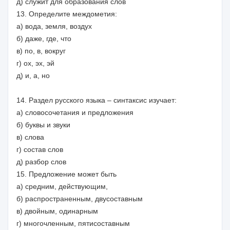
д) служит для образования слов
13. Определите междометия:
а) вода, земля, воздух
б) даже, где, что
в) по, в, вокруг
г) ох, эх, эй
д) и, а, но
14. Раздел русского языка – синтаксис изучает:
а) словосочетания и предложения
б) буквы и звуки
в) слова
г) состав слов
д) разбор слов
15. Предложение может быть
а) средним, действующим,
б) распространенным, двусоставным
в) двойным, одинарным
г) многочленным, пятисоставным