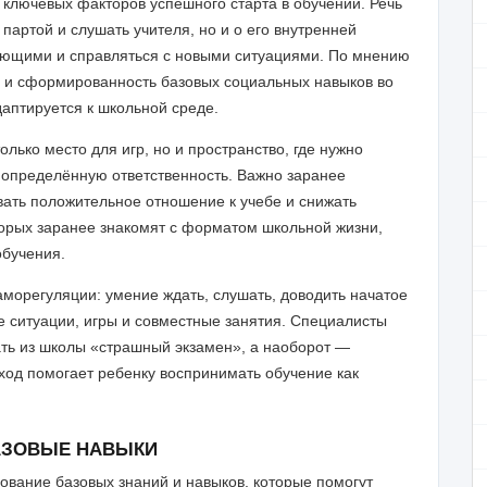
 ключевых факторов успешного старта в обучении. Речь
 партой и слушать учителя, но и о его внутренней
ающими и справляться с новыми ситуациями. По мнению
ь и сформированность базовых социальных навыков во
даптируется к школьной среде.
лько место для игр, но и пространство, где нужно
 определённую ответственность. Важно заранее
ать положительное отношение к учебе и снижать
оторых заранее знакомят с форматом школьной жизни,
обучения.
аморегуляции: умение ждать, слушать, доводить начатое
е ситуации, игры и совместные занятия. Специалисты
ать из школы «страшный экзамен», а наоборот —
ход помогает ребенку воспринимать обучение как
БАЗОВЫЕ НАВЫКИ
ование базовых знаний и навыков, которые помогут