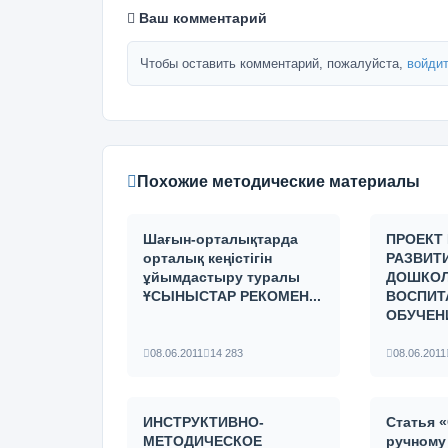
Ваш комментарий
Чтобы оставить комментарий, пожалуйста,
войдит
Похожие методические материалы
Шағын-орталықтарда
ПРОЕКТ
орталық кеңістігін
РАЗВИТ
ұйымдастыру туралы
ДОШКО
ҰСЫНЫСТАР РЕКОМЕН...
ВОСПИТ
ОБУЧЕН
08.06.2011
14 283
08.06.2011
ИНСТРУКТИВНО-
Статья 
МЕТОДИЧЕСКОЕ
ручному