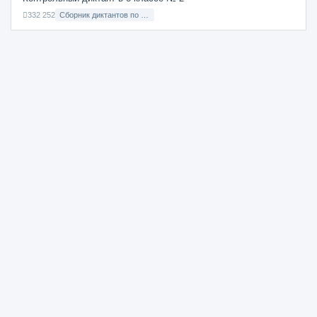
332 252
Сборник диктантов по Русскому языку в 8 классе с русским языком обучения