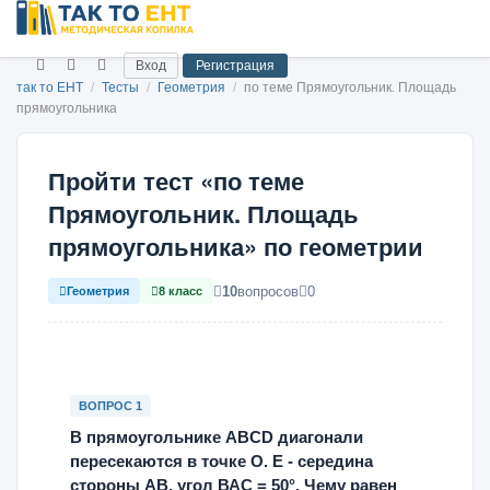
Вход
Регистрация
так то ЕНТ
/
Тесты
/
Геометрия
/
по теме Прямоугольник. Площадь
прямоугольника
Пройти тест «по теме
Прямоугольник. Площадь
прямоугольника» по геометрии
10
вопросов
0
Геометрия
8 класс
ВОПРОС 1
В прямоугольнике ABCD диагонали
пересекаются в точке О. Е - середина
стороны АВ, угол ВАС = 50°. Чему равен