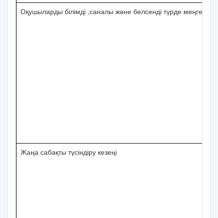
Оқушыларды білімді ,саналы және белсенді түрде меңгеруге 
Жаңа сабақты түсіндіру кезеңі