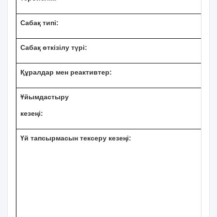
Сабақ типі:
Сабақ өткізілу түрі:
Құралдар мен реактивтер:
Ұйымдастыру
кезеңі:
Үй тапсырмасын тексеру кезеңі: