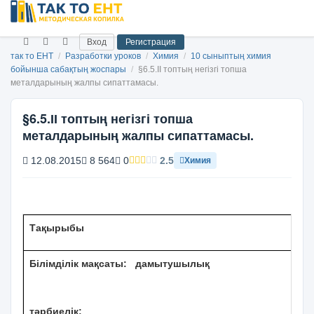
Вход
Регистрация
так то ЕНТ
/
Разработки уроков
/
Химия
/
10 сыныптың химия
бойынша сабақтың жоспары
/
§6.5.ІІ топтың негізгі топша
металдарының жалпы сипаттамасы.
§6.5.ІІ топтың негізгі топша
металдарының жалпы сипаттамасы.
12.08.2015
8 564
0
2.5
Химия
Тақырыбы
Білімділік мақсаты: дамытушылық
тәрбиелік: