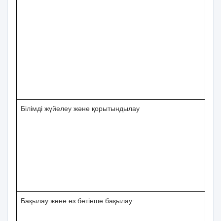
Білімді жүйелеу және қорытындылау
Бақылау және өз бетінше бақылау: