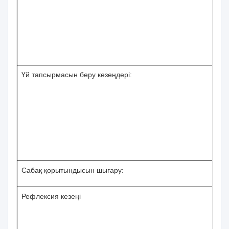
Үй тапсырмасын беру кезеңдері:
Сабақ қорытындысын шығару:
Рефлексия кезеңі