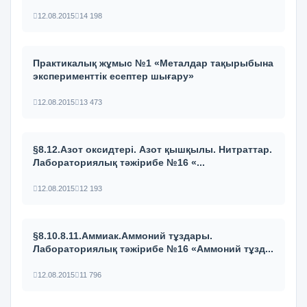
12.08.2015
14 198
Практикалық жұмыс №1 «Металдар тақырыбына
эксперименттік есептер шығару»
12.08.2015
13 473
§8.12.Азот оксидтері. Азот қышқылы. Нитраттар.
Лабораториялық тәжірибе №16 «...
12.08.2015
12 193
§8.10.8.11.Аммиак.Аммоний тұздары.
Лабораториялық тәжірибе №16 «Аммоний тұзд...
12.08.2015
11 796