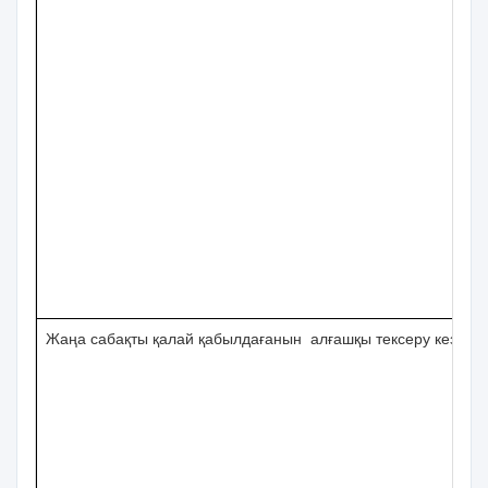
Жаңа сабақты қалай қабылдағанын алғашқы тексеру кезеңде