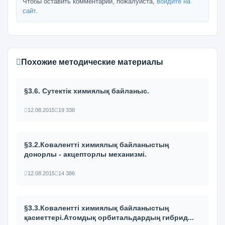
Чтобы оставить комментарий, пожалуйста,
войдите на
сайт
.
Похожие методические материалы
§3.6. Сутектік химиялық байланыс.
12.08.2015
19 338
§3.2.Ковалентті химиялық байланыстың
донорлы - акцепторлы механизмі.
12.08.2015
14 386
§3.3.Ковалентті химиялық байланыстың
қасиеттері.Атомдық орбитальдардың гибрид...