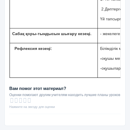
2.Дәптерге жаз
Үй тапсырмасы
Сабақ қоры-тындысын шығару кезеңі.
- жекелеген оқ
Р
ефлекси
я кезеңі
:
Білімділік мінде
-
оқушы мен мұғ
-оқушылардыңөз
Вам помог этот материал?
Оценки помогают другим учителям находить лучшие планы уроков
Нажмите на звезду для оценки