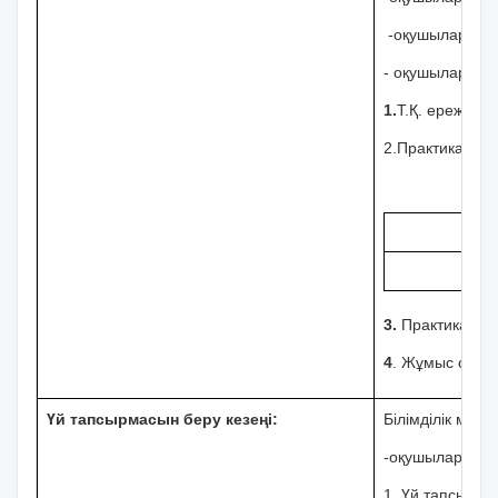
-оқушыларды б
- оқушылардың 
1.
Т.Қ. ережесі 
2.Практикалық
3.
Практикалық 
4
.
Жұмыс орнын 
Үй тапсырмасын беру кезеңі:
Білімділік мінде
-оқушыларға үй
1. Үй тапсырма