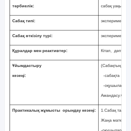
тәрбиелік:
сабақ уақытын 
Сабақ типі:
эксперимент
Сабақ өткізілу түрі:
эксперимент жа
Құралдар мен реактивтер:
Кітап, дәптер, 
Ұйымдастыру
(Сабақтың мақс
кезеңі:
-сабақта қалып
-оқушыларды п
Амандасу.Оқушы
Практикалық жұмысты орындау кезеңі:
1.Сабақ тақыр
Жаңа материалды
-оқушылардың 