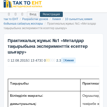
Вход
Регистрация
так то ЕНТ
/
Разработки уроков
/
Химия
/
10 сыныптың химия
бойынша сабақтың жоспары
/
Практикалық жұмыс №1 «Металдар
тақырыбына эксперименттік есептер шығару»
Практикалық жұмыс №1 «Металдар
тақырыбына эксперименттік есептер
шығару»
12.08.2015
13 473
0
2.3
Химия
Тақырыбы
Практикалық
Білімділік мақсаты:
Оқушылардың
дамытушылық:
тәжірибе жасау 