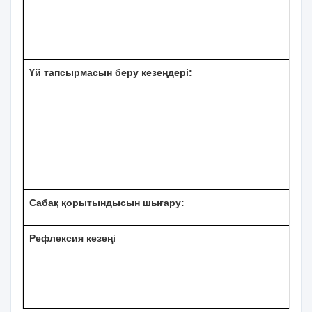
Үй тапсырмасын беру кезеңдері:
Сабақ қорытындысын шығару:
Рефлексия кезеңі