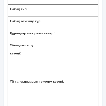
Сабақ типі:
Сабақ өткізілу түрі:
Құралдар мен реактивтер:
Ұйымдастыру
кезеңі:
Үй тапсырмасын тексеру кезеңі
: