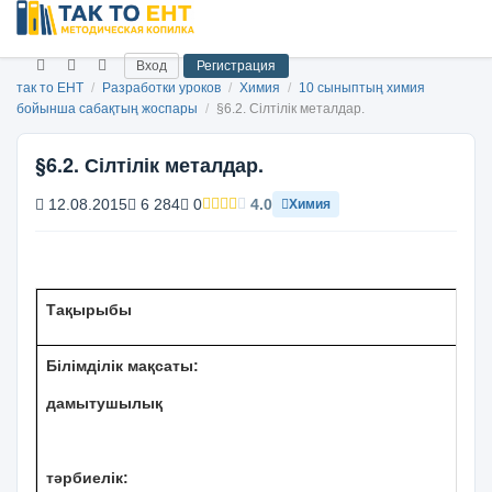
Вход
Регистрация
так то ЕНТ
/
Разработки уроков
/
Химия
/
10 сыныптың химия
бойынша сабақтың жоспары
/
§6.2. Сілтілік металдар.
§6.2. Сілтілік металдар.
12.08.2015
6 284
0
4.0
Химия
Тақырыбы
Білімділік мақсаты:
дамытушылық
тәрбиелік: