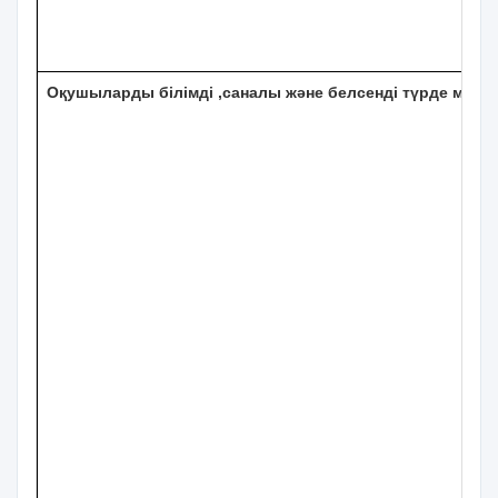
Оқушыларды білімді ,саналы және белсенді түрде меңге