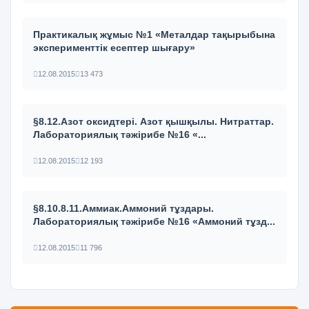
Практикалық жұмыс №1 «Металдар тақырыбына
эксперименттік есептер шығару»
12.08.2015
13 473
§8.12.Азот оксидтері. Азот қышқылы. Нитраттар.
Лабораториялық тәжірибе №16 «...
12.08.2015
12 193
§8.10.8.11.Аммиак.Аммоний тұздары.
Лабораториялық тәжірибе №16 «Аммоний тұзд...
12.08.2015
11 796