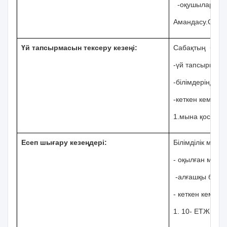
-оқушыларды п
Амандасу.Оқушы
Үй тапсырмасын тексеру кезеңі
:
Сабақтың білімд
-
үй тапсырмасы
-
білімдеріндег
-
кеткен кемшілі
1.мына қосылыс
Есеп шығару кезеңдері:
Білімділік мақса
- оқылған мате
-алғашқы берілг
- кеткен кемшіл
1. 10- ЕТЖ -1жұм