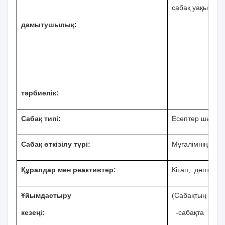
сабақ уақытын 
дамытушылық:
тәрбиелік:
Сабақ типі:
Есептер шығару
Сабақ өткізілу түрі:
Мұғалімнің түсі
Құралдар мен реактивтер:
Кітап, дәптер, 
Ұйымдастыру
(Сабақтың мақс
кезеңі:
-сабақта қалыпт