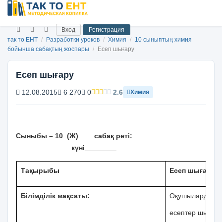
Вход
Регистрация
так то ЕНТ
/
Разработки уроков
/
Химия
/
10 сыныптың химия
бойынша сабақтың жоспары
/
Есеп шығару
Есеп шығару
12.08.2015
6 270
0
2.6
Химия
Сыныбы – 10 (Ж) сабақ реті:
күні________
Тақырыбы
Есеп шығару
Білімділік мақсаты:
Оқушылардың ес
есептер шығару 