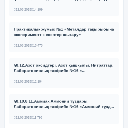
12.08.2015
14 199
Практикалық жұмыс №1 «Металдар тақырыбына
эксперименттік есептер шығару»
12.08.2015
13 473
§8.12.Азот оксидтері. Азот қышқылы. Нитраттар.
Лабораториялық тәжірибе №16 «...
12.08.2015
12 194
§8.10.8.11.Аммиак.Аммоний тұздары.
Лабораториялық тәжірибе №16 «Аммоний тұзд...
12.08.2015
11 796