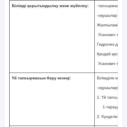
Білімді қорытындылау және жүйелеу:
-тапсырмаларды
-оқушылар білі
Жалпылама теор
Усанович
теори
Г
идролиз
деген
Қандай қасиетт
Усанович
теори
Үй тапсырмасын беру кезеңі:
Білімділік міндет
-оқушыларға үй
1. Үй тапсырмас
1-
тарауды қ
2. Күнделікке ж