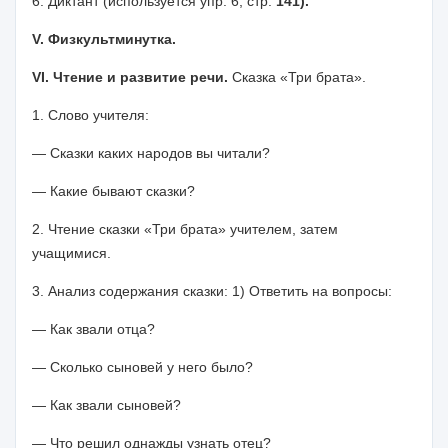
6. Диктант (используется упр. 6, стр.
141).
V
. Физкультминутка.
VI
. Чтение и развитие речи.
Сказка «Три брата».
1. Слово учителя:
— Сказки каких народов вы читали?
— Какие бывают сказки?
2. Чтение сказки «Три брата» учителем, затем
учащимися.
3. Анализ содержания сказки: 1) Ответить на вопросы:
— Как звали отца?
— Сколько сыновей у него было?
— Как звали сыновей?
— Что решил однажды узнать отец?