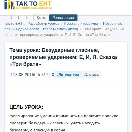
Вход
Регистрация
так то ЕНТ
/
Разработки уроков
/
Русская литература
/
Поурочные
планы Родное слово 1 класс (Алматыкитап)
/
Тема урока: Безударные
гласные, проверяемые ударением: Е, И, Я. Сказка «Три брата»
Тема урока: Безударные гласные,
проверяемые ударением: Е, И, Я. Сказка
«Три брата»
13.05.2015
5 717
0
Литература
1 класс
ЦЕЛЬ УРОКА:
формирование умений применять на практике правило
проверки безударных гласных, учить находить
безударную гласную в корне.