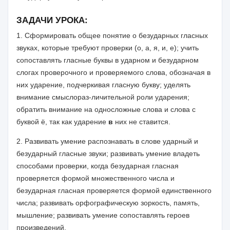
ЗАДАЧИ УРОКА:
1. Сформировать общее понятие о безударных гласных
звуках, которые требуют проверки (о, а, я, и, е); учить
сопоставлять гласные буквы в удар­ном и безударном
слогах проверочного и проверяемого слова, обозначая в
них ударение, подчеркивая гласную букву; уделять
внимание смыслораз-личительной роли ударения;
обратить внимание на односложные слова и слова с
буквой ё, так как ударение
в
них не ставится.
2. Развивать умение распознавать в слове ударный и
безударный глас­ные звуки; развивать умение владеть
способами проверки, когда безудар­ная гласная
проверяется формой множественного числа и
безударная глас­ная проверяется формой единственного
числа; развивать орфографиче­скую зоркость, память,
мышление; развивать умение сопоставлять героев
произведений.