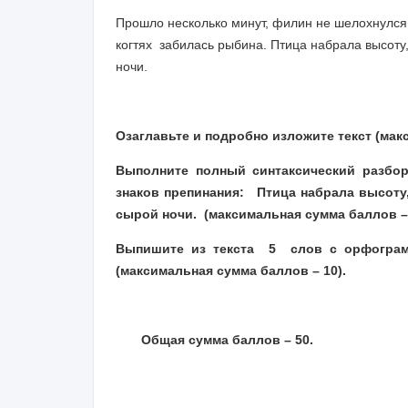
Прошло несколько минут, филин не шелохнулся.
когтях забилась рыбина. Птица набрала высоту,
ночи.
(По А. Ба
Озаглавьте и
подробно изложите текст (ма
Выполните полный синтаксический разбо
знаков препинания:
Птица набрала высоту
сырой ночи.
(максимальная сумма баллов – 
Выпишите из текста 5 слов с орфограм
(максимальная сумма баллов –
1
0).
Общая сумма баллов – 50.