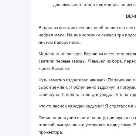
для школьного этапа олимпиады по русс
ВЕЧ
В один из погожих осенних дней пошел я в лес 
набрал мало. На дне корзинки лежали три подос
листом папоротника.
Медленно гасла заря. Вершины сосен становили
светили первые звезды. Я вышел из бора, пере
к реке Каменке.
Чуть заметно вздрагивал ивнячок. По течению 
сырой землей. Я облегченно вздохнул и погрузил
скрипнуло. Я поднял голову и увидел, что на т
Что-то лесной чародей задумал! Я спрятался в 
Филин переступил с ноги на ногу, прислушался 
головой, выгнул шею и уставился в одну точку. 
прожектора.