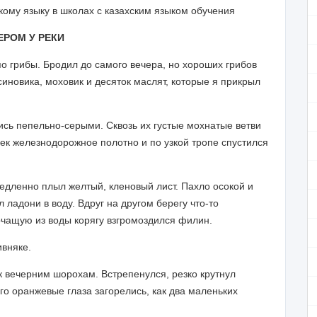
кому языку в школах с казахским языком обучения
ЕРОМ У РЕКИ
по грибы. Бродил до самого вечера, но хороших грибов
иновика, моховик и десяток маслят, которые я прикрыл
сь пепельно-серыми. Сквозь их густые мохнатые ветви
сек железнодорожное полотно и по узкой тропе спустился
медленно плыл желтый, кленовый лист. Пахло осокой и
 ладони в воду. Вдруг на другом берегу что-то
орчащую из воды корягу взгромоздился филин.
ивняке.
к вечерним шорохам. Встрепенулся, резко крутнул
Его оранжевые глаза загорелись, как два маленьких