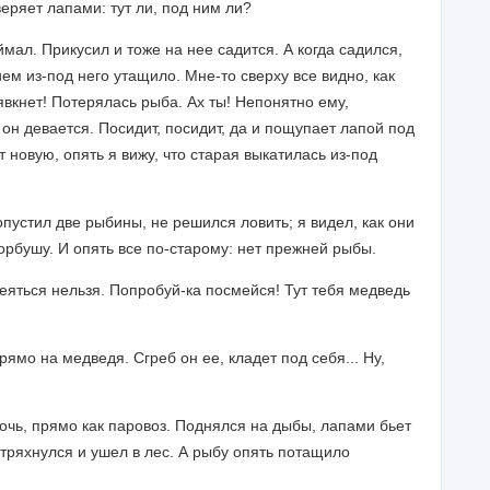
еряет лапами: тут ли, под ним ли?
мал. Прикусил и тоже на нее садится. А когда садился,
ем из-под него утащило. Мне-то сверху все видно, как
явкнет! Потерялась рыба. Ах ты! Непонятно ему,
а он девается. Посидит, посидит, да и пощупает лапой под
т новую, опять я вижу, что старая выкатилась из-под
опустил две рыбины, не решился ловить; я видел, как они
рбушу. И опять все по-старому: нет прежней рыбы.
меяться нельзя. Попробуй-ка посмейся! Тут тебя медведь
мо на медведя. Сгреб он ее, кладет под себя... Ну,
мочь, прямо как паровоз. Поднялся на дыбы, лапами бьет
отряхнулся и ушел в лес. А рыбу опять потащило