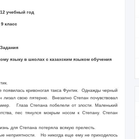
012 учебный год
9 класс
Задания
ому языку в школах с казахским языком обучения
нтик.
оявилась кривоногая такса Фунтик. Однажды черный
н лизал свою пятерню. Внезапно Степан почувствовал
замер. Глаза Степана побелели от злости. Маленький
ства, пес тянулся мокрым носом к Степану. Степан
изнь для Степана потеряла всякую прелесть.
еприятности. Но никогда еще ему не приходилось