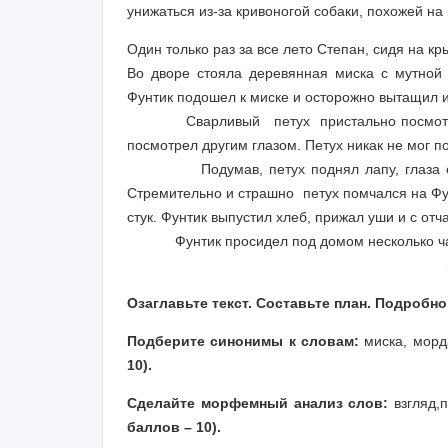
унижаться из-за кривоногой собаки, похожей на
Один только раз за все лето Степан, сидя на к
Во дворе стояла деревянная миска с мутной 
Фунтик подошел к миске и осторожно вытащил 
Сварливый петух пристально посмотрел н
посмотрел другим глазом. Петух никак не мог п
Подумав, петух поднял лапу, глаза его на
Стремительно и страшно петух помчался на Фун
стук. Фунтик выпустил хлеб, прижал уши и с о
Фунтик просидел под домом несколько часов
(К. Г. Паустовский. Ж
Озаглавьте текст. Составьте план. Подробн
Подберите синонимы к словам:
миска, морда
1
0).
Сделайте морфемный анализ слов:
взгляд,
п
баллов –
1
0).