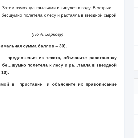
 Затем взмахнул крыльями и кинулся в воду. В острых
 бесшумно полетела к лесу и растаяла в звездной сырой
ркову)
ксимальная сумма баллов –
3
0).
р
предложения из текста, объясните расстановку
, бе…шумно полетела к лесу и ра…таяла в звездной
10).
мой в приставке и объясните их правописание