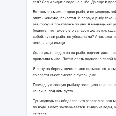
сел? Сел и сидит в воде на рыбе. Да еще и пров
Вот плывет мимо вторая рыба, и ее медведь пой
опять, конечно, привстал. И первую рыбу течени
эта горбуша покатилась по дну. А медведь как р
бедняге, что такое с его запасом делается, куд
собой: тут ли рыба, не убежала ли? А как схвати
него, и ищи-свищи.
Долго-долго сидел он на рыбе, ворчал, даже пр
проплыли мимо. Потом опять подцепил лапой го
Я лежу на берегу, хочется мне посмеяться, а с
со злости съест вместе с пуговицами.
Громадную сонную рыбину натащило течение пря
конечно, под ним пусто.
Тут медведь так обиделся, что заревел во всю 
по воде. Ревет, захлебывается. Вылез из воды, 
течение.