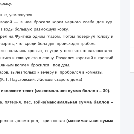
 крысу.
рыше, усмехнулся.
водой — в нее бросали корки черного хлеба для кур.
из воды большую размокшую корку.
а Фунтика одним глазом. Потом повернул голову и
оверить, что среди бела дня происходит грабеж.
лились кровью, внутри у него что-то заклокотало.
тика и клюнул его в спину. Раздался короткий и крепкий
тчаянным воплем бросился под дом.
, вылез только к вечеру и пробрался в комнаты.
ильцы старого дома)
о изложите текст
(максимальная сумма баллов –
3
0).
, пятерня, пес, война
(максимальная сумма баллов –
релесть,
посмотрел,
кривоногая
(максимальная сумма