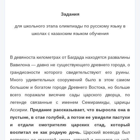
Задания
для школьного этапа олимпиады по русскому языку в
школах с казахским языком обучения
В девяноста километрах от Багдада находятся развалины
Вавилона — давно не существующего древнего города, о
грандиозности которого свидетельствуют его руины.
Много удивительных сооружений было в этом самом
большом и богатом городе Древнего Востока, но больше
всего поражали висячие сады царского дворца, по
легенде связанные с именем Семирамиды, царицы
Ассирии.
Предание рассказывает, что выросла она в
пустыне, в стае голубей, а потом ее увидели пастухи
и отдали смотрителю царских стад, который
воспитал ее как родную дочь.
Царский воевода был
потрясен ее красотой, умом, отвагой и женился на ней.