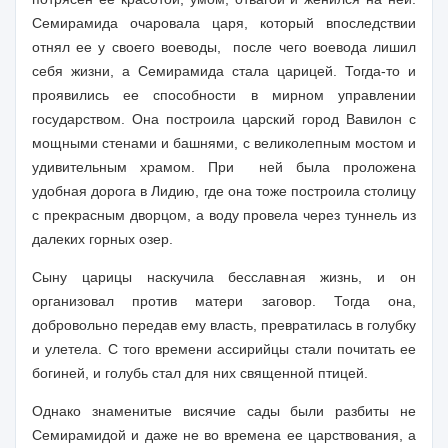
Семирамида очаровала царя, который впоследствии
отнял ее у своего воеводы, после чего воевода лишил
себя жизни, а Семирамида стала царицей. Тогда-то и
проявились ее способности в мирном управлении
государством. Она построила царский город Вавилон с
мощными стенами и башнями, с великолепным мостом и
удивительным храмом. При ней была проложена
удобная дорога в Лидию, где она тоже построила столицу
с прекрасным дворцом, а воду провела через туннель из
далеких горных озер.
Сыну царицы наскучила бесславная жизнь, и он
организовал против матери заговор. Тогда она,
добровольно передав ему власть, превратилась в голубку
и улетела. С того времени ассирийцы стали почитать ее
богиней, и голубь стал для них священной птицей.
Однако знаменитые висячие сады были разбиты не
Семирамидой и даже не во времена ее царствования, а