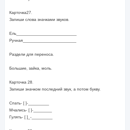
Карточка27.
Запиши слова значками звуков.
Ель__________________________
Ручная_______________________
Раздели для переноса.
Большие, зайка, моль.
Карточка 28.
Запиши значком последний звук, а потом букву.
Спать- [ ]-_________
Мчались- [ ]-________
Гулять- [ ]_-_________