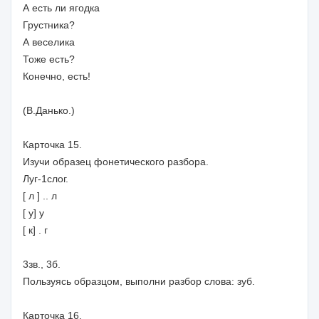
А есть ли ягодка
Грустника?
А веселика
Тоже есть?
Конечно, есть!
(В.Данько.)
Карточка 15.
Изучи образец фонетического разбора.
Луг-1слог.
[ л ] .. л
[ у] у
[ к] . г
3зв., 3б.
Пользуясь образцом, выполни разбор слова: зуб.
Карточка 16.