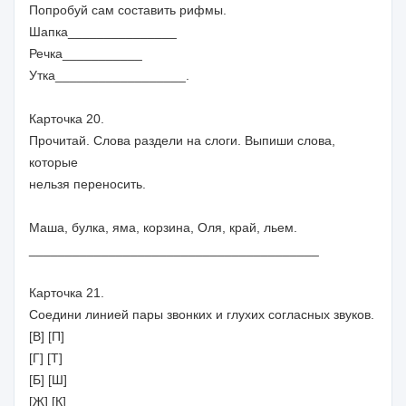
Попробуй сам составить рифмы.
Шапка_______________
Речка___________
Утка__________________.
Карточка 20.
Прочитай. Слова раздели на слоги. Выпиши слова,
которые
нельзя переносить.
Маша, булка, яма, корзина, Оля, край, льем.
________________________________________
Карточка 21.
Соедини линией пары звонких и глухих согласных звуков.
[В] [П]
[Г] [Т]
[Б] [Ш]
[Ж] [К]