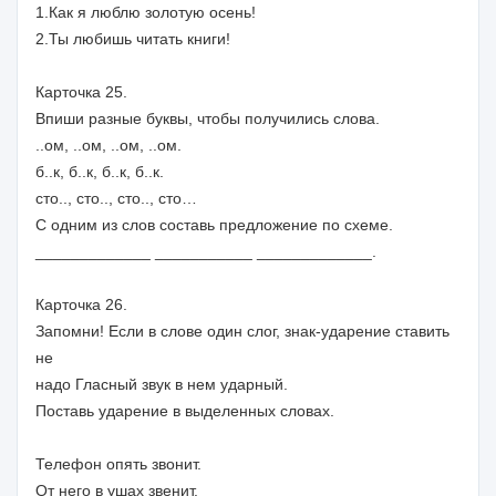
1.Как я люблю золотую осень!
2.Ты любишь читать книги!
Карточка 25.
Впиши разные буквы, чтобы получились слова.
..ом, ..ом, ..ом, ..ом.
б..к, б..к, б..к, б..к.
сто.., сто.., сто.., сто…
С одним из слов составь предложение по схеме.
_____________ ___________ _____________.
Карточка 26.
Запомни! Если в слове один слог, знак-ударение ставить
не
надо Гласный звук в нем ударный.
Поставь ударение в выделенных словах.
Телефон опять звонит.
От него в ушах звенит.