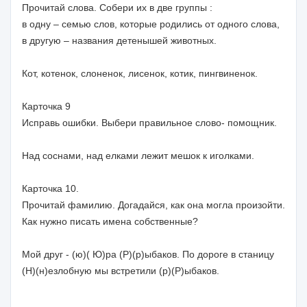
Прочитай слова. Собери их в две группы :
в одну – семью слов, которые родились от одного слова,
в другую – названия детенышей животных.
Кот, котенок, слоненок, лисенок, котик, пингвиненок.
Карточка 9
Исправь ошибки. Выбери правильное слово- помощник.
Над соснами, над елками лежит мешок к иголками.
Карточка 10.
Прочитай фамилию. Догадайся, как она могла произойти.
Как нужно писать имена собственные?
Мой друг - (ю)( Ю)ра (Р)(р)ыбаков. По дороге в станицу
(Н)(н)езлобную мы встретили (р)(Р)ыбаков.