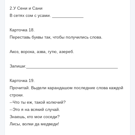
2.У Сени и Сани
В сетях сом с усами. _____________
Карточка 18.
Переставь буквы так, чтобы получились слова.
Акоз, ворока, азва, гутю, азереб.
Запиши:______________________________________
Карточка 19.
Прочитай. Выдели карандашом последние слова каждой
строки.
--Что ты еж, такой колючий?
--Это я на всякий случай.
Знаешь, кто мои соседи?
Лисы, волки да медведи!