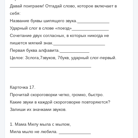
Давай поиграем! Отгадай слово, которое включает в
себя:
Название буквы шипящего звука._____________
Ударный слог в слове «поезд»_______________
Сочетание двух согласных, в которых никогда не
пишется мягкий знак._____________________
Первая буква алфавита.____________
Целое: 3слога,7звуков, 7букв, ударный слог-первый.
_________________________________
Карточка 17.
Прочитай скороговорки четко, громко, быстро.
Какие звуки в каждой скороговорке повторяются?
Запиши их значками звуков.
1. Мама Милу мыла с мылом,
Мила мыло не любила. _____________