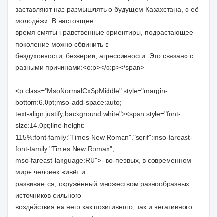
заставляют нас размышлять о будущем Казахстана, о её
молодёжи. В настоящее
время смяты нравственные ориентиры, подрастающее
поколение можно обвинить в
бездуховности, безверии, агрессивности. Это связано с
разными причинами:<o:p></o:p></span>
<p class="MsoNormalCxSpMiddle" style="margin-
bottom:6.0pt;mso-add-space:auto;
text-align:justify;background:white"><span style="font-
size:14.0pt;line-height:
115%;font-family:"Times New Roman","serif";mso-fareast-
font-family:"Times New Roman";
mso-fareast-language:RU">- во-первых, в современном
мире человек живёт и
развивается, окружённый множеством разнообразных
источников сильного
воздействия на него как позитивного, так и негативного