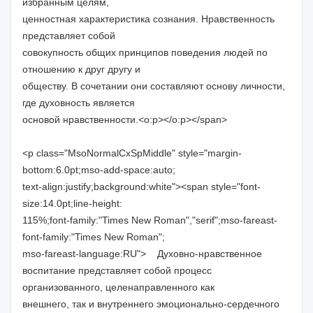
избранным целям,
ценностная характеристика сознания. Нравственность
представляет собой
совокупность общих принципов поведения людей по
отношению к друг другу и
обществу. В сочетании они составляют основу личности,
где духовность является
основой нравственности.<o:p></o:p></span>
<p class="MsoNormalCxSpMiddle" style="margin-
bottom:6.0pt;mso-add-space:auto;
text-align:justify;background:white"><span style="font-
size:14.0pt;line-height:
115%;font-family:"Times New Roman","serif";mso-fareast-
font-family:"Times New Roman";
mso-fareast-language:RU"> Духовно-нравственное
воспитание представляет собой процесс
организованного, целенаправленного как
внешнего, так и внутреннего эмоционально-сердечного