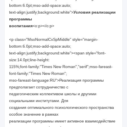
bottom:6.0pt;mso-add-space:auto;
text-align:justify;background:white">
Условия реализации
программы
воспитания
<o:p></o:p>
<p class="MsoNormalCxSpMiddle" style="margin-
bottom:6.0pt;mso-add-space:auto;
text-align:justify;background:white"><span style="font-
size:14.0pt;line-height:
115%;font-family:"Times New Roman","serif";mso-fareast-
font-family:"Times New Roman";
mso-fareast-language:RU">Реализация программы
предполагает сотрудничество с
педагогическим коллективом школы и другими
социальными институтами. Для
создания оптимального психологического пространства
особое значение в рамках
реализации программы имеет активное взаимодействие