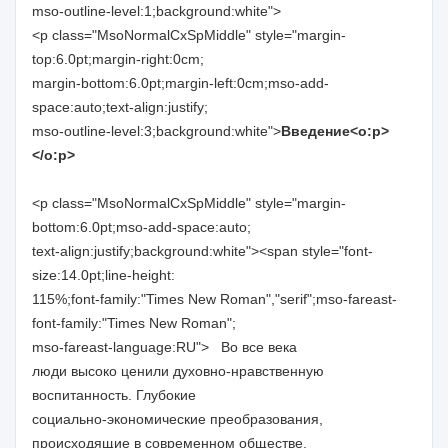
mso-outline-level:1;background:white">
<p class="MsoNormalCxSpMiddle" style="margin-
top:6.0pt;margin-right:0cm;
margin-bottom:6.0pt;margin-left:0cm;mso-add-
space:auto;text-align:justify;
mso-outline-level:3;background:white">
Введение<o:p>
</o:p>
<p class="MsoNormalCxSpMiddle" style="margin-
bottom:6.0pt;mso-add-space:auto;
text-align:justify;background:white"><span style="font-
size:14.0pt;line-height:
115%;font-family:"Times New Roman","serif";mso-fareast-
font-family:"Times New Roman";
mso-fareast-language:RU"> Во все века
люди высоко ценили духовно-нравственную
воспитанность. Глубокие
социально-экономические преобразования,
происходящие в современном обществе,