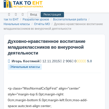
Вход
Регистрация
так то ЕНТ
/
Разработки уроков
/
Воспитательная работа
/
Начальные классы
/
Отчёты МО
/
Духовно-нравственное воспитание
младшеклассников во внеурочной деятельности
Духовно-нравственное воспитание
младшеклассников во внеурочной
деятельности
Игорь Костяной
12.11.2015
2 906
0
5.0
Начальные классы
<p class="MsoNormalCxSpFirst" align="center"
style="margin-top:6.0pt;margin-right:
0cm;margin-bottom:6.0pt;margin-left:0cm;mso-add-
space:auto;text-align:center;