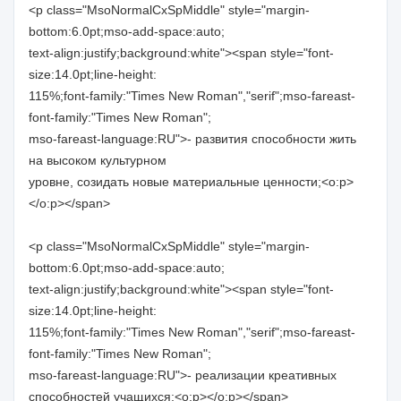
<p class="MsoNormalCxSpMiddle" style="margin-
bottom:6.0pt;mso-add-space:auto;
text-align:justify;background:white"><span style="font-
size:14.0pt;line-height:
115%;font-family:"Times New Roman","serif";mso-fareast-
font-family:"Times New Roman";
mso-fareast-language:RU">- развития способности жить
на высоком культурном
уровне, созидать новые материальные ценности;<o:p>
</o:p></span>
<p class="MsoNormalCxSpMiddle" style="margin-
bottom:6.0pt;mso-add-space:auto;
text-align:justify;background:white"><span style="font-
size:14.0pt;line-height:
115%;font-family:"Times New Roman","serif";mso-fareast-
font-family:"Times New Roman";
mso-fareast-language:RU">- реализации креативных
способностей учащихся;<o:p></o:p></span>