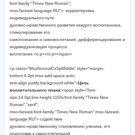
font-family:"Times New Roman";
mso-fareast-language:RU">- корректировка
индивидуального пути
духовно-нравственного развития каждого воспитанника,
стимулирование его
самопознания и самовоспитания, дифференцирование и
индивидуализация процесса
воспитания.<o:p></o:p></span>
<p class="MsoNormalCxSpMiddle" style="margin-
bottom:6.0pt;mso-add-space:auto;
text-align:justify;background:white">
Цель
воспитательного плана:
<span style="font-
size:14.0pt;line-height:115%;font-family:"Times New
Roman","serif";
mso-fareast-font-family:"Times New Roman";mso-fareast-
language:RU"> содействие
духовно-нравственному становлению ученика, его
подготовке к самостоятельной