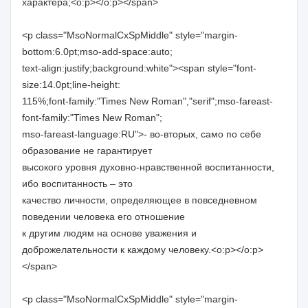
характера;<o:p></o:p></span>
<p class="MsoNormalCxSpMiddle" style="margin-
bottom:6.0pt;mso-add-space:auto;
text-align:justify;background:white"><span style="font-
size:14.0pt;line-height:
115%;font-family:"Times New Roman","serif";mso-fareast-
font-family:"Times New Roman";
mso-fareast-language:RU">- во-вторых, само по себе
образование не гарантирует
высокого уровня духовно-нравственной воспитанности,
ибо воспитанность – это
качество личности, определяющее в повседневном
поведении человека его отношение
к другим людям на основе уважения и
доброжелательности к каждому человеку.<o:p></o:p>
</span>
<p class="MsoNormalCxSpMiddle" style="margin-