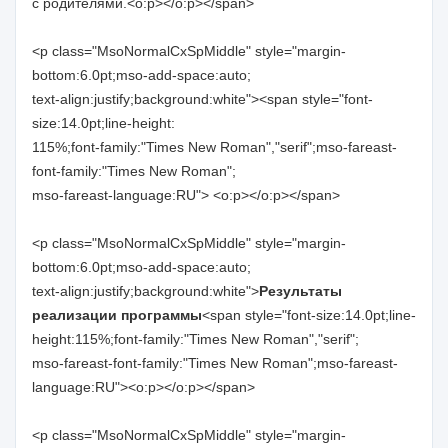
с родителями.<o:p></o:p></span>
<p class="MsoNormalCxSpMiddle" style="margin-
bottom:6.0pt;mso-add-space:auto;
text-align:justify;background:white"><span style="font-
size:14.0pt;line-height:
115%;font-family:"Times New Roman","serif";mso-fareast-
font-family:"Times New Roman";
mso-fareast-language:RU"> <o:p></o:p></span>
<p class="MsoNormalCxSpMiddle" style="margin-
bottom:6.0pt;mso-add-space:auto;
text-align:justify;background:white">
Результаты
реализации программы
<span style="font-size:14.0pt;line-
height:115%;font-family:"Times New Roman","serif";
mso-fareast-font-family:"Times New Roman";mso-fareast-
language:RU"><o:p></o:p></span>
<p class="MsoNormalCxSpMiddle" style="margin-