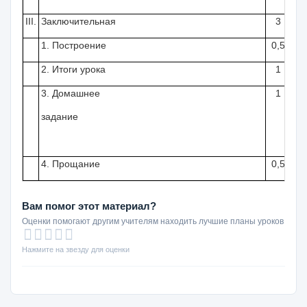
III
.
Заключительная
3
1.
Построение
0,5
Уч
2. Итоги урока
1
Уч
3.
Домашнее
1
КУ
задание
Уп
Во
4. Прощание
0,5
Уч
Вам помог этот материал?
Оценки помогают другим учителям находить лучшие планы уроков
Нажмите на звезду для оценки