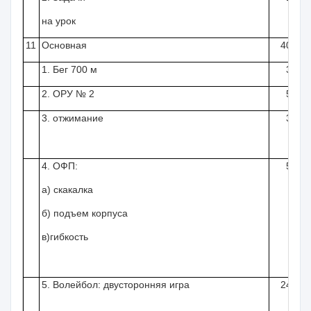
на урок
11
Основная
40
1. Бег
700 м
3
Бе
2. ОРУ № 2
5
См
3. отжимание
3
Раз
2-
4. ОФП:
5
Пры
а) скакалка
Под
б) подъем корпуса
Кр
в)гибкость
Пр
Пр
5. Волейбол: двусторонняя игра
24
Раз
Сл