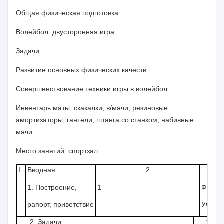
Общая физическая подготовка
Волейбол:
двусторонняя игра
Задачи:
Развитие основных физических качеств.
Совершенствование техники игры в волейбол.
Инвентарь:
маты, скакалки, в/мячи, резиновые
амортизаторы, гантели, штанга со станком, набивные
мячи.
Место занятий
:
спортзал.
I
Вводная
2
1. Построение,
1
Физорг
рапорт, приветствие
Учите
2. Задачи
1
Уч