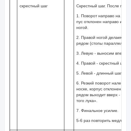
скрестный шаг
Скрестный шаг. После прямо
1. Поворот направо на мест
пус отклонен направо и сос
ногой.
2. Правой ногой делаем скр
рядом (стопы параллельны)
3. Левую - выносим вперед 
4. Правой - скрестный шаг з
5. Левой - длинный шаг в уп
6. Резкий поворот налево н
носке, корпус отклонен наза
рядом выходит вверх - сзад
того лука».
7. Финальное усилие.
5-6 раз повторить медленно