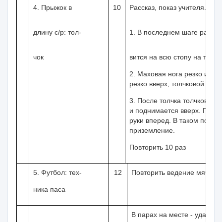
4. Прыжок в
10
Рассказ, показ учителя.
длину с/р: тол-
1. В последнем шаге разбега
чок
вится на всю стопу на толчк
2. Маховая нога резко идет
резко вверх, толчковой ного
3. После толчка толчковая н
и поднимается вверх. Полож
руки вперед. В таком полож
приземление.
Повторить 10 раз
5. Футбол: тех-
12
Повторить ведение мяча - 2
ника паса
В парах на месте - удары и