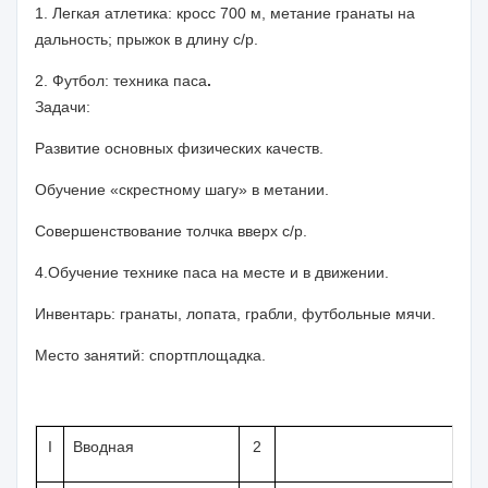
1. Легкая атлетика:
кросс
700 м
, метание гранаты на
дальность; прыжок в длину с/р.
2. Футбол:
техника паса
.
Задачи:
Развитие основных физических качеств.
Обучение «скрестному шагу» в метании.
Совершенствование толчка вверх с/р.
4.Обучение технике паса на месте и в движении.
Инвентарь:
гранаты, лопата, грабли, футбольные мячи.
Место занятий:
спортплощадка.
I
Вводная
2