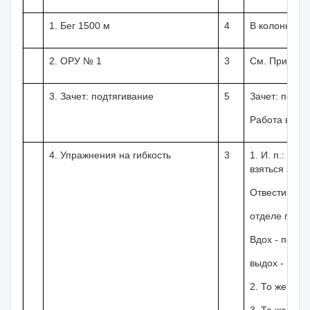
1. Бег
1500 м
4
В колонну п
2.
ОРУ № 1
3
См. Прилож
3. Зачет: подтя­гивание
5
Зачет: подтя
Работа в два
4. Упражнения на гибкость
3
1.
И. п.: вис
взяться за р
Отвести тул
отделе позво
Вдох - перед
выдох - при 
2
.
То же, но 