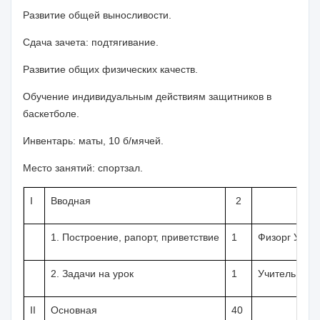
Развитие общей выносливости.
Сдача зачета: подтягивание.
Развитие общих физических качеств.
Обучение индивидуальным действиям защитников в
баскет­боле.
Инвентарь:
маты, 10 б/мячей.
Место занятий:
спортзал.
I
Вводная
2
1. Построение, рапорт, привет­ствие
1
Физорг Учит
2.
Задачи на урок
1
Учитель
II
Основная
40