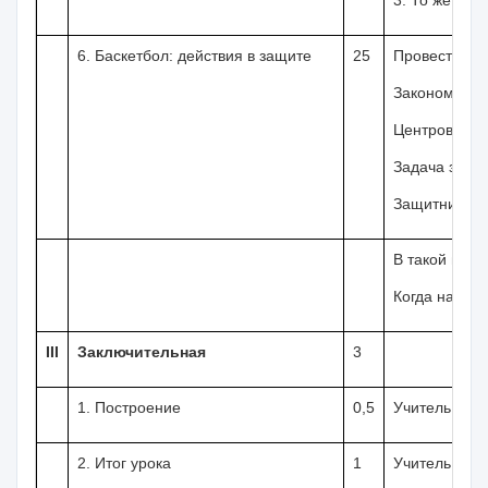
3. То же, но 
6. Баскетбол: действия в за­щите
25
Провести раз
Закономернос
Центровые иг
Задача защит
Защитник, вс
В такой поз
Когда напада
III
Заключительная
3
1. Построение
0,5
Учитель
2. Итог урока
1
Учитель