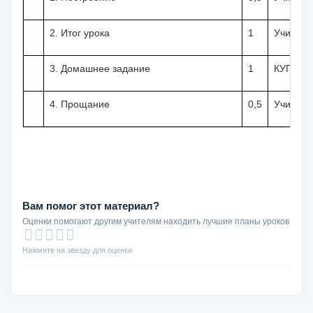
2. Итог урока
1
Учитель
3.
Домашнее задание
1
КУГ № 2
4. Прощание
0,5
Учитель
Вам помог этот материал?
Оценки помогают другим учителям находить лучшие планы уроков
Нажмите на звезду для оценки