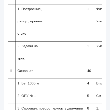
1. Построение,
1
Физорг
рапорт, привет-
Учитель
ствие
2. Задачи на
1
Учитель
урок
II
Основная
40
1. Бег
1000 м
4
В колон
2. ОРУ № 1
5
См. При
3. Строевая: поворот кругом в движении
8
1. Пов