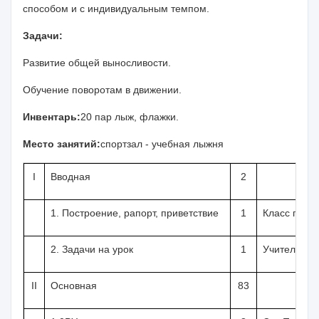
способом и с индивидуальным темпом.
Задачи:
Развитие общей выносливости.
Обучение поворотам в дви­жении.
Инвентарь:
20 пар лыж, флажки.
Место занятий:
спортзал - учебная лыжня
I
Вводная
2
1. Построение, рапорт, привет­ствие
1
Класс постр
2. Задачи на урок
1
Учитель
II
Основная
83