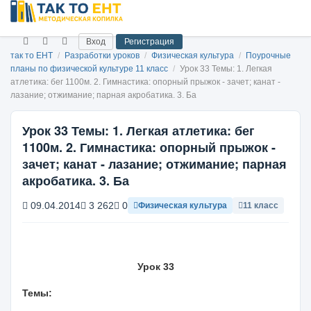
Вход
Регистрация
так то ЕНТ
/
Разработки уроков
/
Физическая культура
/
Поурочные
планы по физической культуре 11 класс
/
Урок 33 Темы: 1. Легкая
атлетика: бег 1100м. 2. Гимнастика: опорный прыжок - зачет; канат -
лазание; от­жимание; парная акробатика. 3. Ба
Урок 33 Темы: 1. Легкая атлетика: бег
1100м. 2. Гимнастика: опорный прыжок -
зачет; канат - лазание; от­жимание; парная
акробатика. 3. Ба
09.04.2014
3 262
0
Физическая культура
11 класс
Урок 33
Темы: