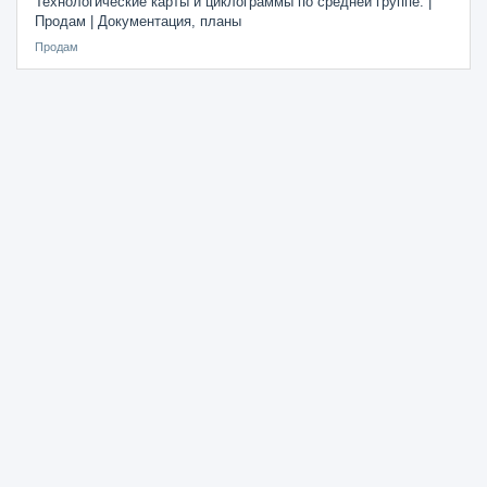
Технологические карты и циклограммы по средней группе. |
Продам | Документация, планы
Продам