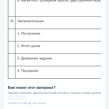
6. Баскетбол: штрафной бро­сок; двусторон­няя игра
10
III
Заключительная
3
1. Построение
0,
2. Итоги урока
1
3.
Домашнее задание
1
4. Прощание
0,
Вам помог этот материал?
Оценки помогают другим учителям находить лучшие планы уроков
Нажмите на звезду для оценки