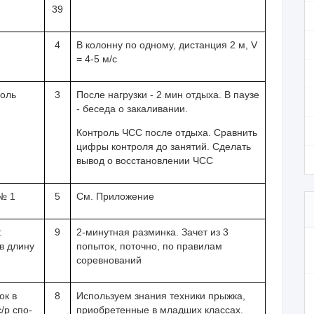
39
4
В колонну по одному, дистанция
2 м
, V
= 4-5 м/с
роль
3
После нагрузки - 2 мин отдыха. В паузе
- беседа о закаливании.
Контроль ЧСС после отдыха. Сравнить
цифры кон­троля до занятий. Сделать
вывод о восстановлении ЧСС
№ 1
5
См. Приложение
:
9
2-минутная разминка. Зачет из 3
в длину
попыток, поточно, по правилам
соревнований
ок в
8
Используем знания техники прыжка,
/р спо­
приобретен­ные в младших классах.