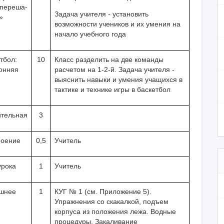
«переша­
Задача учителя - установить
»
возможности учеников и их умения на
начало учебного года
етбол:
10
Класс разделить на две команды
онняя
расчетом на 1-2-й. Задача учителя -
выяснить навыки и умения уча­щихся в
тактике и технике игры в баскетбол
ительная
3
роение
0,5
Учитель
урока
1
Учитель
шнее
1
КУГ № 1 (см. Приложение 5).
Упражнения со ска­калкой, подъем
корпуса из положения лежа. Водные
процедуры. Закаливание