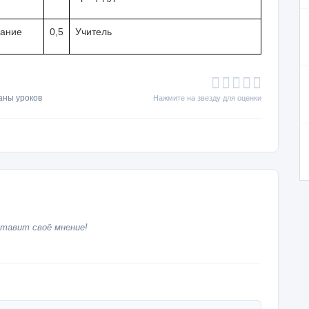
щание
0,5
Учитель
аны уроков
Нажмите на звезду для оценки
тавит своё мнение!