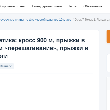
оурочные планы
Календарные планы
Тесты
Объявления
оурочные планы по физической культуре 10 класс
/
Урок 7 Темы: 1. Легкая а
летика: кросс 900 м, прыжки в
м «перешагивание», прыжки в
оги
10 класс