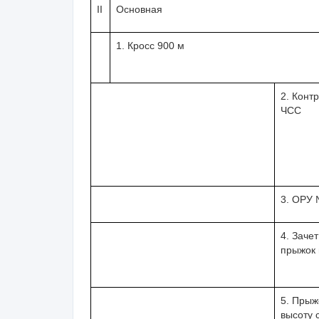
II
Основная
1. Кросс
900 м
2. Конт
ЧСС
3. ОРУ 
4. Зачет
прыжок 
5. Прыж
высоту с