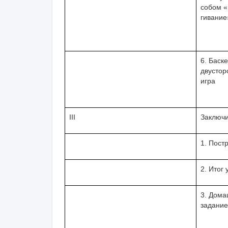
собом 
гивание
6. Баск
двустор
игра
III
Заключ
1. Пост
2. Итог 
3.
Дома
задание