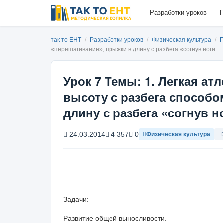
Разработки уроков
П
так то ЕНТ
/
Разработки уроков
/
Физическая культура
/
П
«перешагивание», прыжки в длину с разбега «согнув ноги
Урок 7 Темы: 1. Легкая ат
высоту с разбега способо
длину с разбега «согнув н
24.03.2014
4 357
0
Физическая культура
Задачи:
Развитие общей выносливости.