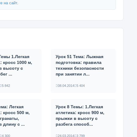
е на сайт
.
Темы 1.Легкая
Урок 51 Тема: Лыжная
: кросс 1000 м,
подготовка: правила
в высоту с
техники безопасности
бег ...
при за­нятии л...
5 842
08.04.2014
5 404
ема: Легкая
Урок 8 Темы: 1.Легкая
: кросс 500 м,
атлетика: кросс 900 м,
 гранаты,
прыжки в высоту с
 длину с ...
разбега способ...
4 300
24.03.2014
3 799