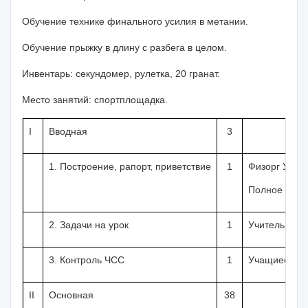
Обучение технике финального усилия в метании.
Обучение прыжку в длину с разбега в целом.
Инвентарь:
секундомер, рулетка, 20 гранат.
Место занятий:
спортплощадка.
I
Вводная
3
1
. Построение, рапорт, привет­ствие
1
Физорг Учит
Полное опис
2. Задачи на урок
1
Учитель
3. Контроль ЧСС
1
Учащиеся оты
II
Основная
38