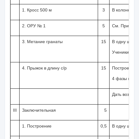
1. Кросс
500 м
3
В колонну п
2. ОРУ №
1
5
См. Прилож
3. Метание гра­наты
15
В одну шере
Ученики проб
4. Прыжок в длину с/р
15
Построение в
4 фазы прыжк
Дать возможн
III
Заключительная
5
1. Построение
0,5
В одну шере