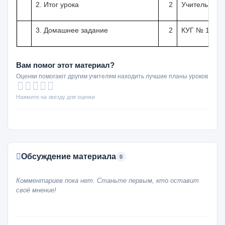
2. Итог урока
2
Учитель дает
3.
Домашнее задание
2
КУГ № 1 (см.
Вам помог этот материал?
Оценки помогают другим учителям находить лучшие планы уроков
Нажмите на звезду для оценки
Обсуждение материала
0
Комментариев пока нет. Станьте первым, кто оставит
своё мнение!