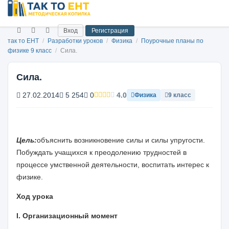
Вход
Регистрация
так то ЕНТ
/
Разработки уроков
/
Физика
/
Поурочные планы по
физике 9 класс
/
Сила.
Сила.
27.02.2014
5 254
0
4.0
Физика
9 класс
Цель:
объяснить возникновение силы и силы упругости.
Побуждать учащихся к преодолению трудностей в
процессе умственной деятельности, воспитать интерес к
физике.
Ход урока
I
.
Организационный момент