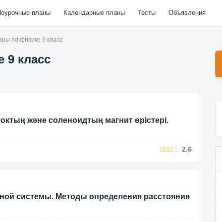
оурочные планы
Календарные планы
Тесты
Объявления
ны по физике 9 класс
 9 класс
токтың және соленоидтың магнит өрістері.
2.6
ной системы. Методы определения расстояния