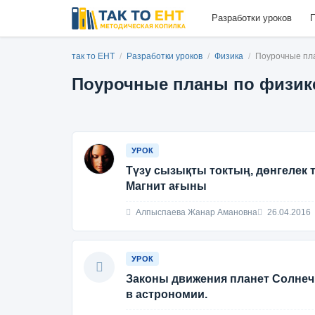
Разработки уроков
П
так то ЕНТ
/
Разработки уроков
/
Физика
/
Поурочные пла
Поурочные планы по физике
УРОК
Түзу сызықты токтың, дөнгелек 
Магнит ағыны
Алпыспаева Жанар Амановна
26.04.2016
УРОК
Законы движения планет Солнеч
в астрономии.