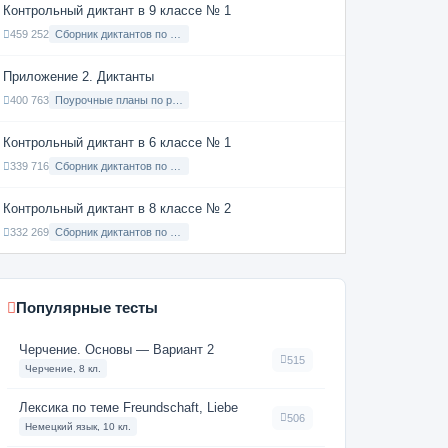
Контрольный диктант в 9 классе № 1
459 252
Сборник диктантов по Русскому языку в 9 классе с русским языком обучения
Приложение 2. Диктанты
400 763
Поурочные планы по русскому языку 7 класс
Контрольный диктант в 6 классе № 1
339 716
Сборник диктантов по Русскому языку в 6 классе с русским языком обучения
Контрольный диктант в 8 классе № 2
332 269
Сборник диктантов по Русскому языку в 8 классе с русским языком обучения
Популярные тесты
Черчение. Основы — Вариант 2
515
Черчение, 8 кл.
Лексика по теме Freundschaft, Liebe
506
Немецкий язык, 10 кл.