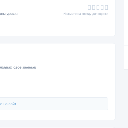
аны уроков
Нажмите на звезду для оценки
тавит своё мнение!
е на сайт
.