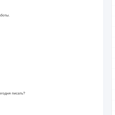
аботы.
сегодня писать?