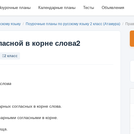
оурочные планы
Календарные планы
Тесты
Объявления
сскому языку
/
Поурочные планы по русскому языку 2 класс (Атамура)
/
Прав
ласной в корне слова2
2 класс
 слова
рных согласных в корне слова.
парными согласными в корне.
ища.