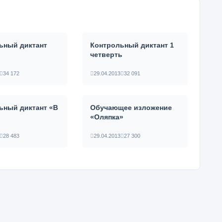
ьный диктант
Контрольный диктант 1
четверть
34 172
29.04.2013
32 091
ьный диктант «В
Обучающее изложение
«Оляпка»
28 483
29.04.2013
27 300