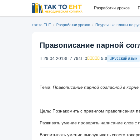
Разработки уроков
П
так то ЕНТ
/
Разработки уроков
/
Поурочные планы по ру
Правописание парной сог
29.04.2013
7 794
0
5.0
Русский язык
Тема:
Правописание парной согласной в корне
Цель: Познакомить с правилом правописания па
Развивать умение проверять написание слов с 
Воспитывать умение выслушивать своего товар