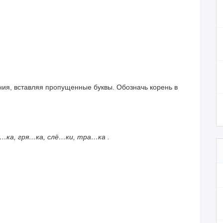
я, вставляя пропущенные буквы. Обозначь корень в
а…ка, гря…ка, слё…ки, тра…ка .