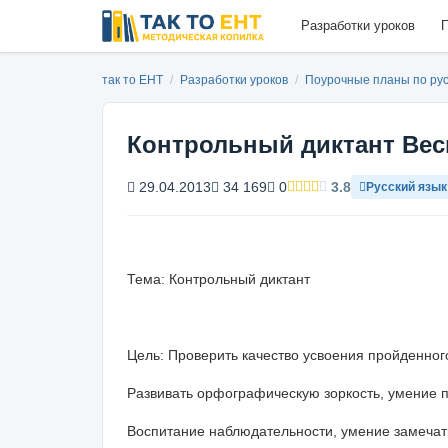
Разработки уроков
П
так то ЕНТ
/
Разработки уроков
/
Поурочные планы по ру
Контрольный диктант Вес
29.04.2013
34 169
0
3.8
Русский язык
Тема: Контрольный диктант
Цель: Проверить качество усвоения пройденног
Развивать орфографическую зоркость, умение 
Воспитание наблюдательности, умение замечать