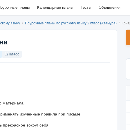
оурочные планы
Календарные планы
Тесты
Объявления
сскому языку
/
Поурочные планы по русскому языку 2 класс (Атамура)
/
Конт
на
2 класс
о материала.
применять изученные правила при письме.
 прекрасное вокруг себя.