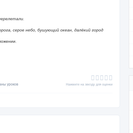
перелетали.
орога, серое небо, бушующий океан, далёкий город
ложении.
аны уроков
Нажмите на звезду для оценки