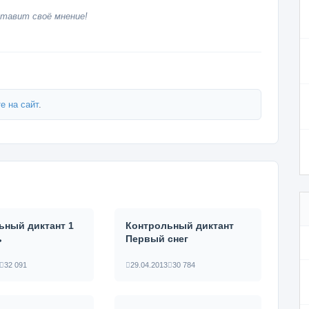
тавит своё мнение!
е на сайт
.
ьный диктант 1
Контрольный диктант
ь
Первый снег
32 091
29.04.2013
30 784