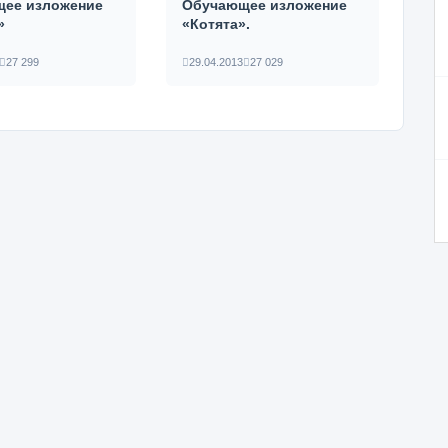
ее изложение
Обучающее изложение
»
«Котята».
27 299
29.04.2013
27 029