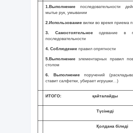
1.Выполнение
последовательности де
мытье рук, умывании
2.Использование
вилки во время приема 
3. Самостоятельное
одевание в п
последовательности
4. Соблюдение
правил опрятности
5.Выполнение
элементарных правил по
столом
6. Выполнение
поручений (раскладыв
ставит салфетки, убирает игрушки…)
ИТОГО:
қайталайды
Түсінеді
Қолдана біледі