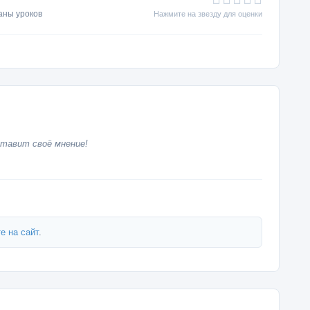
аны уроков
Нажмите на звезду для оценки
тавит своё мнение!
е на сайт
.