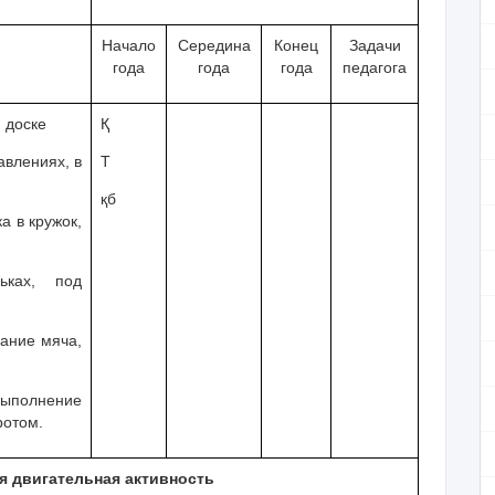
Начало
Середина
Конец
Задачи
года
года
года
педагога
й доске
Қ
авлениях, в
Т
қб
а в кружок,
ьках, под
сание мяча,
ыполнение
ротом.
я двигательная активность