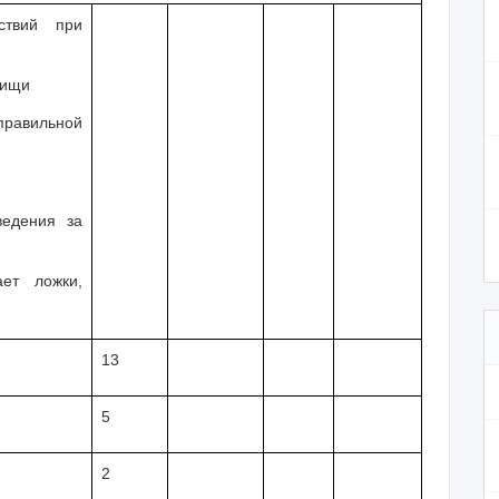
йствий при
пищи
равильной
ведения за
ает ложки,
13
5
2