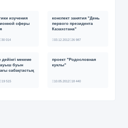
тики изучения
конспект занятия "День
ионной сферы
первого президента
я
Казахстана"
30 014
03.12.2012
26 987
 дейінгі мекеме
проект "Родословная
тауыш буын
куклы"
ағы сабақтастық
19 515
10.05.2012
18 440