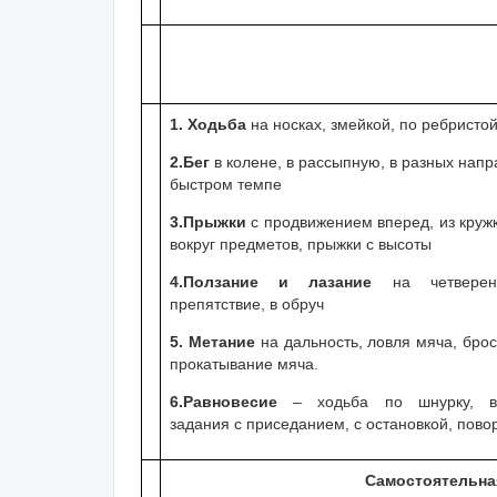
1. Ходьба
на носках, змейкой, по ребристо
2.Бег
в колене, в рассыпную, в разных напр
быстром темпе
3.Прыжки
с продвижением вперед, из кружк
вокруг предметов, прыжки с высоты
4.Ползание и лазание
на четверен
препятствие, в обруч
5. Метание
на дальность, ловля мяча, бро
прокатывание мяча.
6.Равновесие
– ходьба по шнурку, в
задания с приседанием, с остановкой, пово
Самостоятельна