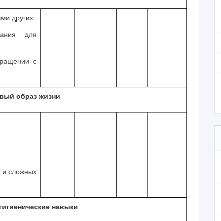
ями других
вания для
бращении с
вый образ жизни
е
х и сложных
гигиенические навыки