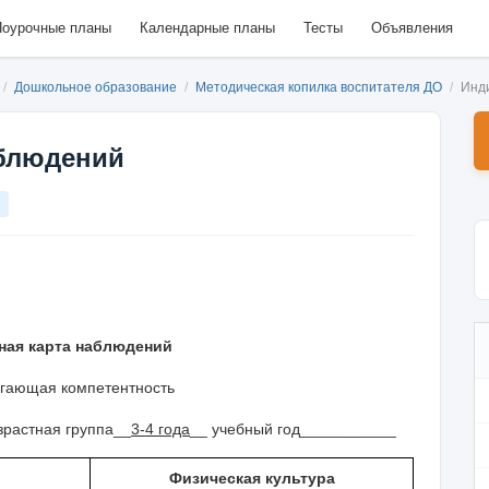
оурочные планы
Календарные планы
Тесты
Объявления
/
Дошкольное образование
/
Методическая копилка воспитателя ДО
/
Инд
аблюдений
ая карта наблюдений
гающая компетентность
зрастная группа__
3-4 года
__ учебный год___________
Физическая культура