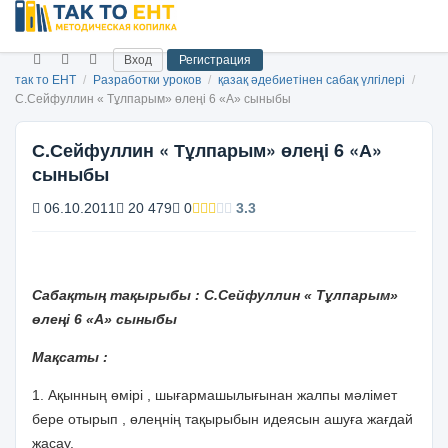
Вход
Регистрация
так то ЕНТ
/
Разработки уроков
/
қазақ әдебиетінен сабақ үлгілері
/
С.Сейфуллин « Тұлпарым» өлеңі 6 «А» сыныбы
С.Сейфуллин « Тұлпарым» өлеңі 6 «А»
сыныбы
06.10.2011
20 479
0
3.3
Сабақтың тақырыбы : С.Сейфуллин « Тұлпарым»
өлеңі 6 «А» сыныбы
Мақсаты :
1. Ақынның өмірі , шығармашылығынан жалпы мәлімет
бере отырып , өлеңнің тақырыбын идеясын ашуға жағдай
жасау.