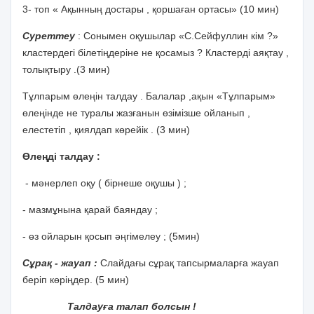
3- топ « Ақынның достары , қоршаған ортасы» (10 мин)
Суреттеу
: Сонымен оқушылар «С.Сейфуллин кім ?»
кластердегі білетіңдеріне не қосамыз ? Кластерді аяқтау ,
толықтыру .(3 мин)
Тұлпарым өлеңін талдау . Балалар ,ақын «Тұлпарым»
өлеңінде не туралы жазғанын өзімізше ойланып ,
елестетіп , қиялдап көрейік . (3 мин)
Өлеңді талдау :
- мәнерлеп оқу ( бірнеше оқушы ) ;
- мазмұнына қарай баяндау ;
- өз ойларын қосып әңгімелеу ; (5мин)
Сұрақ - жауап :
Слайдағы сұрақ тапсырмаларға жауап
беріп көріңдер. (5 мин)
Талдауға талап болсын !