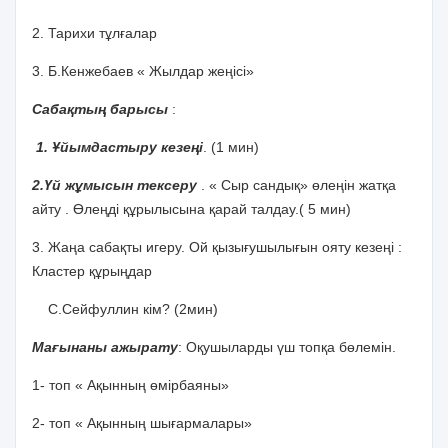
2. Тарихи тұлғалар
3. Б.Кенжебаев « Жылдар жеңісі»
Сабақтың барысы
:
1. Ұйымдастыру кезеңі
. (1 мин)
2.Үй жұмысын тексеру
. « Сыр сандық» өлеңін жатқа
айту . Өлеңді құрылысына қарай талдау.( 5 мин)
3. Жаңа сабақты игеру. Ой қызығушылығын ояту кезеңі :
Кластер құрыңдар
С.Сейфуллин кім? (2мин)
Мағынаны ажырату
: Оқушыларды үш топқа бөлемін.
1- топ « Ақынның өмірбаяны»
2- топ « Ақынның шығармалары»