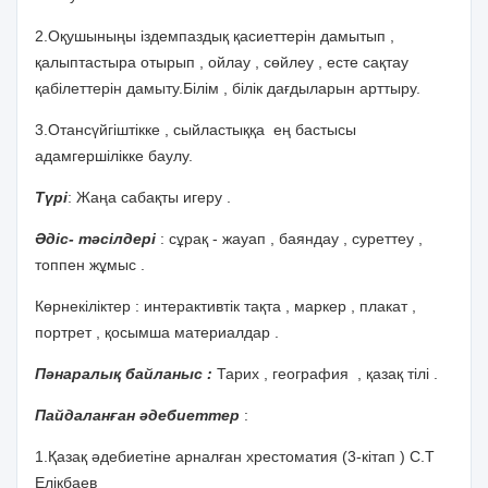
2.Оқушыныңы іздемпаздық қасиеттерін дамытып ,
қалыптастыра отырып , ойлау , сөйлеу , есте сақтау
қабілеттерін дамыту.Білім , білік дағдыларын арттыру.
3.Отансүйгіштікке , сыйластыққа
ең бастысы
адамгершілікке баулу.
Түрі
: Жаңа сабақты игеру .
Әдіс- тәсілдері
: сұрақ - жауап , баяндау , суреттеу ,
топпен жұмыс .
Көрнекіліктер : интерактивтік тақта , маркер , плакат ,
портрет , қосымша материалдар .
Пәнаралық байланыс :
Тарих , география
, қазақ тілі .
Пайдаланған әдебиеттер
:
1.Қазақ әдебиетіне арналған хрестоматия (3-кітап ) С.Т
Елікбаев