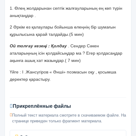
1. Өлең жолдарынан септік жалғауларының ең көп түрін
анықтаңдар .
2 Әркім өз қалаулары бойынша өлеңнің бір шумағын
құрылысына қарай талдайды.(5 мин)
Ой толғау кезеңі : Қолдау
. Сендер Сәкен
аталарыңның ісін қолдайсыңдар ма ? Егер қолдасаңдар
ақынға ашық хат жазыңдар.( 7 мин)
Үйге : І .Жансүгіров « Әнші» поэмасын оқу , қосымша
деректер қарастыру.
Прикреплённые файлы
Полный текст материала смотрите в скачиваемом файле. На
странице приведен только фрагмент материала.