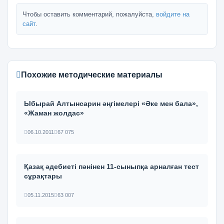
Чтобы оставить комментарий, пожалуйста,
войдите на
сайт
.
Похожие методические материалы
Ыбырай Алтынсарин әңгімелері «Әке мен бала»,
«Жаман жолдас»
06.10.2011
67 075
Қазақ әдебиеті пәнінен 11-сыныпқа арналған тест
сұрақтары
05.11.2015
63 007