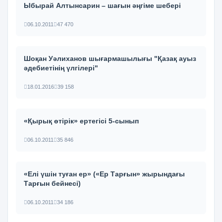
Ыбырай Алтынсарин – шағын әңгіме шебері
06.10.2011
47 470
Шоқан Уәлиханов шығармашылығы "Қазақ ауыз
әдебиетінің үлгілері"
18.01.2016
39 158
«Қырық өтірік» ертегісі 5-сынып
06.10.2011
35 846
«Елі үшін туған ер» («Ер Тарғын» жырындағы
Тарғын бейнесі)
06.10.2011
34 186