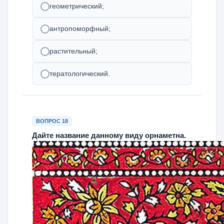
геометрический;
антропоморфный;
растительный;
тератологический.
ВОПРОС 18
Дайте название данному виду орнаметна.