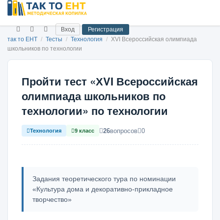
Вход
Регистрация
так то ЕНТ
/
Тесты
/
Технология
/
ХVI Всероссийская олимпиада
школьников по технологии
Пройти тест «ХVI Всероссийская
олимпиада школьников по
технологии» по технологии
26
вопросов
0
Технология
9 класс
Задания теоретического тура по номинации
«Культура дома и декоративно-прикладное
творчество»