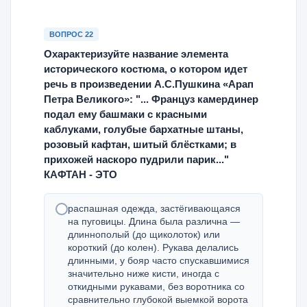
ВОПРОС 22
Охарактеризуйте название элемента
исторического костюма, о котором идет
речь в произведении А.С.Пушкина «Арап
Петра Великого»: "... Француз камердинер
подал ему башмаки с красными
каблуками, голубые бархатные штаны,
розовый кафтан, шитый блёстками; в
прихожей наскоро пудрили парик..."
КАФТАН - ЭТО
распашная одежда, застёгивающаяся
на пуговицы. Длина была различна —
длиннополый (до щиколоток) или
короткий (до колен). Рукава делались
длинными, у бояр часто спускавшимися
значительно ниже кисти, иногда с
откидными рукавами, без воротника со
сравнительно глубокой выемкой ворота