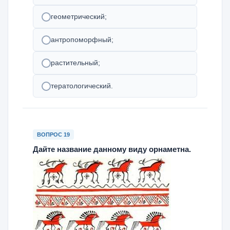
геометрический;
антропоморфный;
растительный;
тератологический.
ВОПРОС 19
Дайте название данному виду орнаметна.