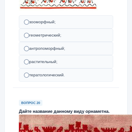
зооморфный;
геометрический;
антропоморфный;
растительный;
тератологический.
ВОПРОС 20
Дайте название данному виду орнаметна.