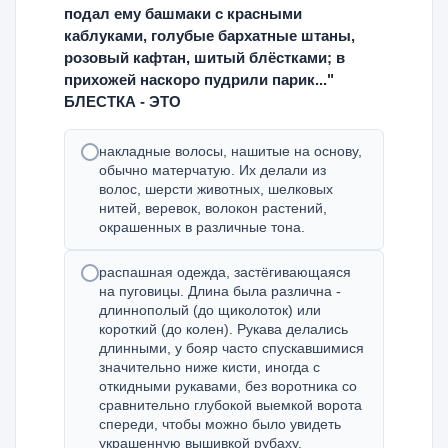
подал ему башмаки с красными
каблуками, голубые бархатные штаны,
розовый кафтан, шитый блёстками; в
прихожей наскоро пудрили парик..."
БЛЕСТКА - ЭТО
накладные волосы, нашитые на основу,
обычно матерчатую. Их делали из
волос, шерсти животных, шелковых
нитей, веревок, волокон растений,
окрашенных в различные тона.
распашная одежда, застёгивающаяся
на пуговицы. Длина была различна -
длиннополый (до щиколоток) или
короткий (до колен). Рукава делались
длинными, у бояр часто спускавшимися
значительно ниже кисти, иногда с
откидными рукавами, без воротника со
сравнительно глубокой выемкой ворота
спереди, чтобы можно было увидеть
украшенную вышивкой рубаху.