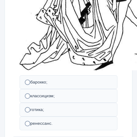
барокко;
классицизм;
готика;
ренессанс.