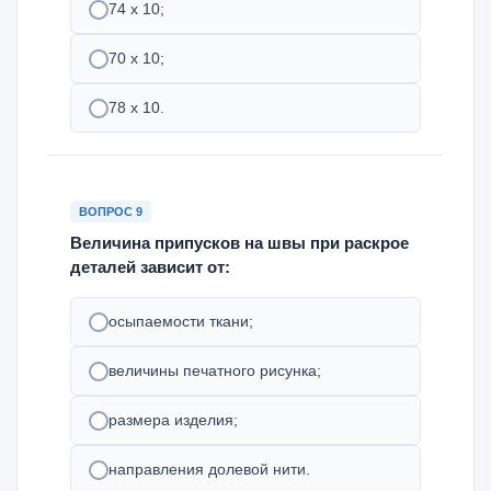
74 х 10;
70 х 10;
78 х 10.
ВОПРОС 9
Величина припусков на швы при раскрое
деталей зависит от:
осыпаемости ткани;
величины печатного рисунка;
размера изделия;
направления долевой нити.