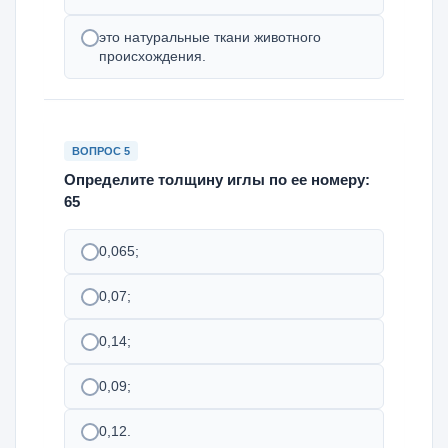
это натуральные ткани животного
происхождения.
ВОПРОС 5
Определите толщину иглы по ее номеру:
65
0,065;
0,07;
0,14;
0,09;
0,12.