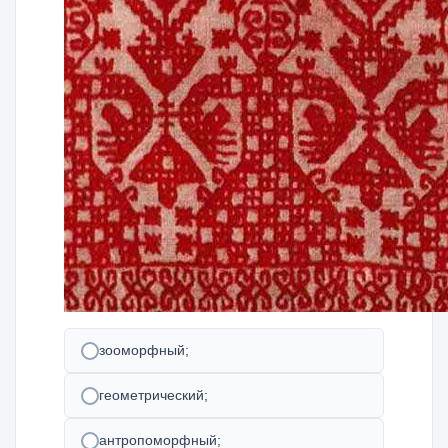
зооморфный;
геометрический;
антропоморфный;