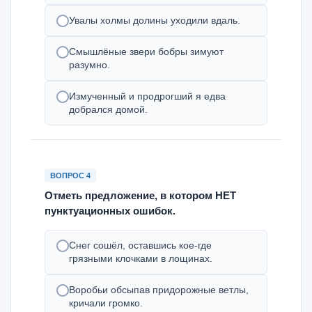
Увалы холмы долины уходили вдаль.
Смышлёные звери бобры зимуют
разумно.
Измученный и продрогший я едва
добрался домой.
ВОПРОС 4
Отметь предложение, в котором НЕТ
пунктуационных ошибок.
Снег сошёл, оставшись кое-где
грязными клочками в лощинах.
Воробьи обсыпав придорожные ветлы,
кричали громко.