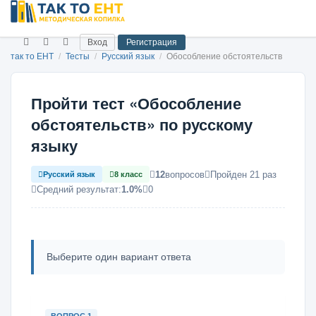
Вход
Регистрация
так то ЕНТ
/
Тесты
/
Русский язык
/
Обособление обстоятельств
Пройти тест «Обособление
обстоятельств» по русскому
языку
12
вопросов
Пройден 21 раз
Русский язык
8 класс
Средний результат:
1.0%
0
Выберите один вариант ответа