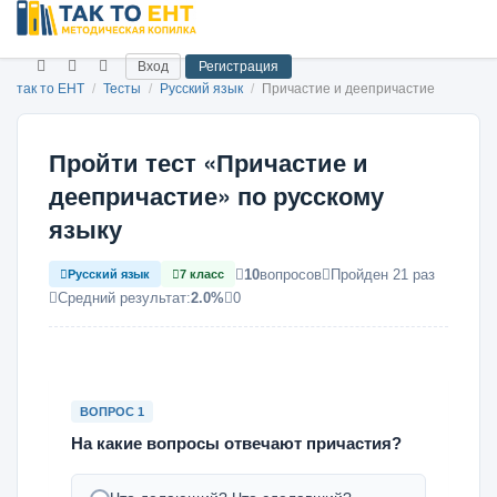
Вход
Регистрация
так то ЕНТ
/
Тесты
/
Русский язык
/
Причастие и деепричастие
Пройти тест «Причастие и
деепричастие» по русскому
языку
10
вопросов
Пройден 21 раз
Русский язык
7 класс
Средний результат:
2.0%
0
ВОПРОС 1
На какие вопросы отвечают причастия?