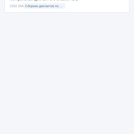
332 264
Сборник диктантов по Русскому языку в 8 классе с русским языком обучения