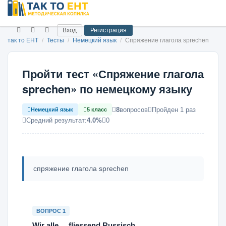
Вход
Регистрация
так то ЕНТ
/
Тесты
/
Немецкий язык
/
Спряжение глагола sprechen
Пройти тест «Спряжение глагола
sprechen» по немецкому языку
8
вопросов
Пройден 1 раз
Немецкий язык
5 класс
Средний результат:
4.0%
0
спряжение глагола sprechen
ВОПРОС 1
Wir alle ... fliessend Russisch.