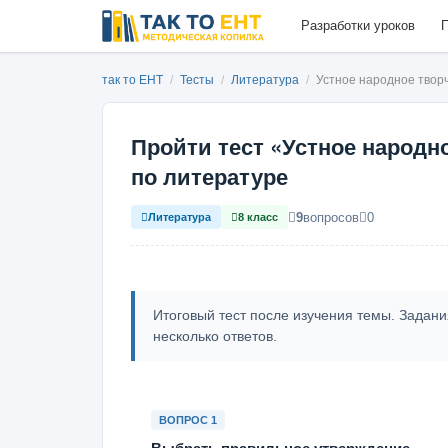
Разработки уроков
П
так то ЕНТ
/
Тесты
/
Литература
/
Устное народное твор
Пройти тест «Устное народн
по литературе
9
вопросов
0
Литература
8 класс
Итоговый тест после изучения темы. Задани
несколько ответов.
ВОПРОС 1