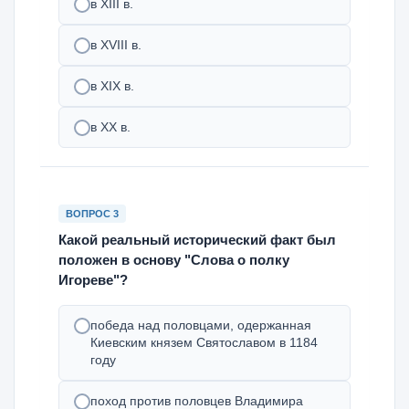
в XIII в.
в XVIII в.
в XIX в.
в ХХ в.
ВОПРОС 3
Какой реальный исторический факт был
положен в основу "Слова о полку
Игореве"?
победа над половцами, одержанная
Киевским князем Святославом в 1184
году
поход против половцев Владимира