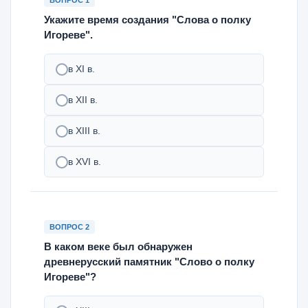
ВОПРОС 1
Укажите время создания "Слова о полку
Игореве".
в XI в.
в XII в.
в XIII в.
в XVI в.
ВОПРОС 2
В каком веке был обнаружен
древнерусский памятник "Слово о полку
Игореве"?