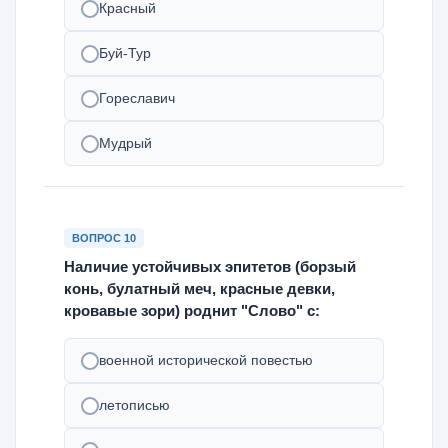
Красный
Буй-Тур
Гореславич
Мудрый
ВОПРОС 10
Наличие устойчивых эпитетов (борзый
конь, булатный меч, красные девки,
кровавые зори) роднит "Слово" с:
военной исторической повестью
летописью