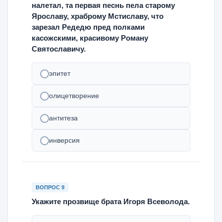
налетал, та первая песнь пела старому
Ярославу, храброму Мстиславу, что
зарезал Редедю пред полками
касожскими, красивому Роману
Святославичу.
эпитет
олицетворение
антитеза
инверсия
ВОПРОС 9
Укажите прозвище брата Игоря Всеволода.