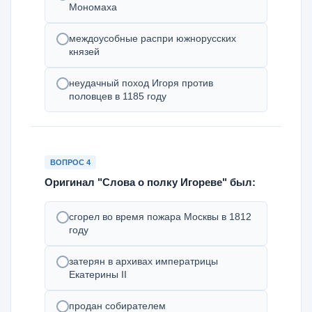
Мономаха
междоусобные распри южнорусских
князей
неудачный поход Игоря против
половцев в 1185 году
ВОПРОС 4
Оригинал "Слова о полку Игореве" был:
сгорел во время пожара Москвы в 1812
году
затерян в архивах императрицы
Екатерины II
продан собирателем