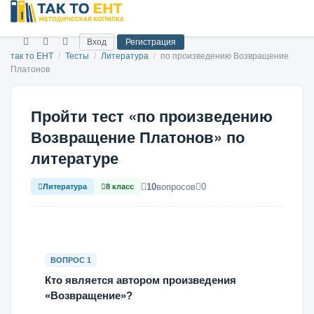
Вход
Регистрация
так то ЕНТ
/
Тесты
/
Литература
/
по произведению Возвращение
Платонов
Пройти тест «по произведению
Возвращение Платонов» по
литературе
10
вопросов
0
Литература
8 класс
ВОПРОС 1
Кто является автором произведения
«Возвращение»?