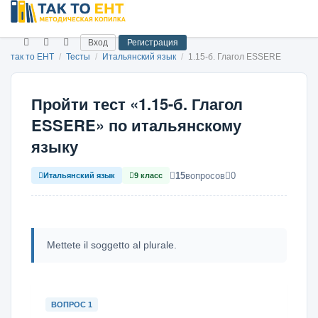
Вход
Регистрация
так то ЕНТ
/
Тесты
/
Итальянский язык
/
1.15-б. Глагол ESSERE
Пройти тест «1.15-б. Глагол
ESSERE» по итальянскому
языку
15
вопросов
0
Итальянский язык
9 класс
Mettete il soggetto al plurale.
ВОПРОС 1