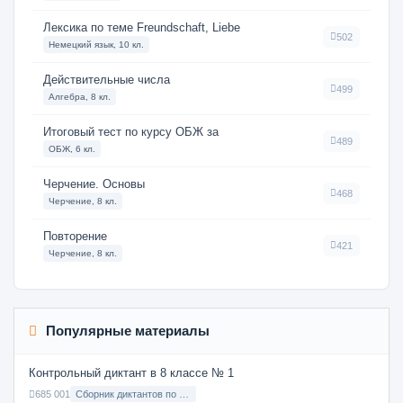
Лексика по теме Freundschaft, Liebe
502
Немецкий язык, 10 кл.
Действительные числа
499
Алгебра, 8 кл.
Итоговый тест по курсу ОБЖ за
489
ОБЖ, 6 кл.
Черчение. Основы
468
Черчение, 8 кл.
Повторение
421
Черчение, 8 кл.
Популярные материалы
Контрольный диктант в 8 классе № 1
685 001
Сборник диктантов по Русскому языку в 8 классе с русским языком обучения