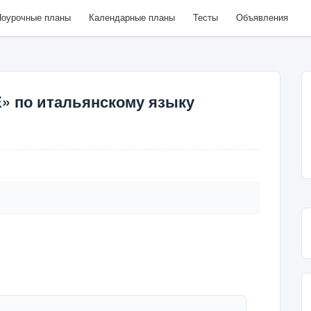
оурочные планы
Календарные планы
Тесты
Объявления
» по итальянскому языку