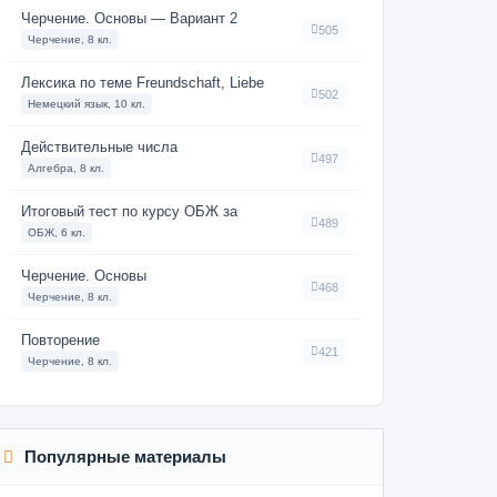
Черчение. Основы — Вариант 2
505
Черчение, 8 кл.
Лексика по теме Freundschaft, Liebe
502
Немецкий язык, 10 кл.
Действительные числа
497
Алгебра, 8 кл.
Итоговый тест по курсу ОБЖ за
489
ОБЖ, 6 кл.
Черчение. Основы
468
Черчение, 8 кл.
Повторение
421
Черчение, 8 кл.
Популярные материалы