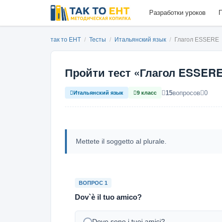
Разработки уроков
П
так то ЕНТ
/
Тесты
/
Итальянский язык
/
Глагол ESSERE
Пройти тест «Глагол ESSERE
15
вопросов
0
Итальянский язык
9 класс
Mettete il soggetto al plurale.
ВОПРОС 1
Dov`è il tuo amico?
Dove sono i tuoi amici?