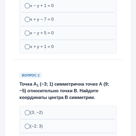
х − у + 1 = 0
х + у − 7 = 0
х − у + 5 = 0
х + у + 1 = 0
ВОПРОС 2
Точка А
(−3; 1) симметрична точке А (9;
1
−5) относительно точки В. Найдите
координаты центра В симметрии.
(3; −2)
(−2; 3)