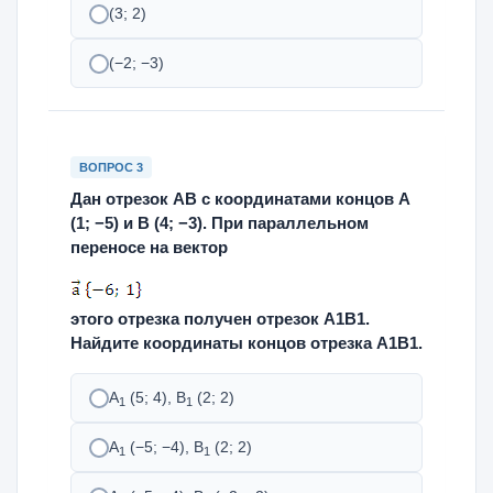
(3; 2)
(−2; −3)
ВОПРОС 3
Дан отрезок АВ с координатами концов А
(1; −5) и В (4; −3). При параллельном
переносе на вектор
этого отрезка получен отрезок А1В1.
Найдите координаты концов отрезка А1В1.
А
(5; 4), В
(2; 2)
1
1
А
(−5; −4), В
(2; 2)
1
1