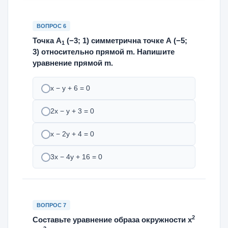
ВОПРОС 6
Точка А
(−3; 1) симметрична точке А (−5;
1
3) относительно прямой m. Напишите
уравнение прямой m.
х − у + 6 = 0
2х − у + 3 = 0
х − 2у + 4 = 0
3х − 4у + 16 = 0
ВОПРОС 7
2
Составьте уравнение образа окружности х