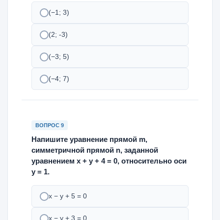
(−1; 3)
(2; -3)
(−3; 5)
(−4; 7)
ВОПРОС 9
Напишите уравнение прямой m,
симметричной прямой n, заданной
уравнением х + у + 4 = 0, относительно оси
у = 1.
х − у + 5 = 0
х − у + 3 = 0