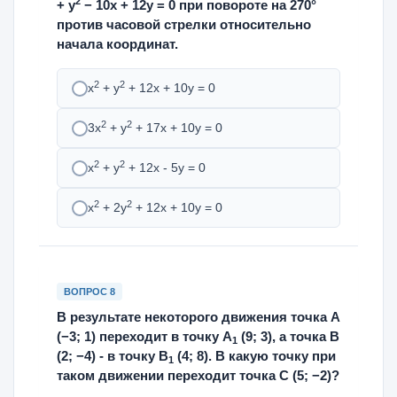
2
+ у
− 10х + 12у = 0 при повороте на 270°
против часовой стрелки относительно
начала координат.
2
2
х
+ у
+ 12х + 10у = 0
2
2
3х
+ у
+ 17х + 10у = 0
2
2
х
+ у
+ 12х - 5у = 0
2
2
х
+ 2у
+ 12х + 10у = 0
ВОПРОС 8
В результате некоторого движения точка А
(−3; 1) переходит в точку А
(9; 3), а точка В
1
(2; −4) - в точку В
(4; 8). В какую точку при
1
таком движении переходит точка С (5; −2)?