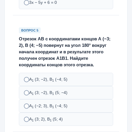
3х − 5у + 6 = 0
ВОПРОС 5
Отрезок АВ с координатами концов А (−3;
2), В (4; −5) повернут на угол 180° вокруг
начала координат и в результате этого
получен отрезок А1В1. Найдите
координаты концов этого отрезка.
А
(3; −2), В
(−4; 5)
1
1
А
(3; −2), В
(5; −4)
1
1
А
(−2; 3), В
(−4; 5)
1
1
А
(3; 2), В
(5; 4)
1
1