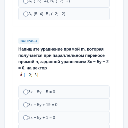
А
(−5; −4), В
(−2; −2)
1
1
А
(5; 4), В
(−2; −2)
1
1
ВОПРОС 4
Напишите уравнение прямой m, которая
получается при параллельном переносе
прямой n, заданной уравнением 3х − 5у − 2
= 0, на вектор
3х − 5у − 5 = 0
3х − 5у + 19 = 0
3х − 5у + 1 = 0