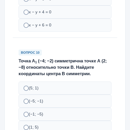
х − у + 4 = 0
х − у + 6 = 0
ВОПРОС 10
Точка А
(−4; −2) симметрична точке А (2;
1
−8) относительно точки В. Найдите
координаты центра В симметрии.
(5; 1)
(−5; −1)
(−1; −5)
(1; 5)