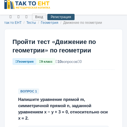
Вход
Регистрация
так то ЕНТ
/
Тесты
/
Геометрия
/
Движение по геометрии
Пройти тест «Движение по
геометрии» по геометрии
10
вопросов
0
Геометрия
9 класс
ВОПРОС 1
Напишите уравнение прямой m,
симметричной прямой n, заданной
уравнением х − у + 3 = 0, относительно оси
х = 2.