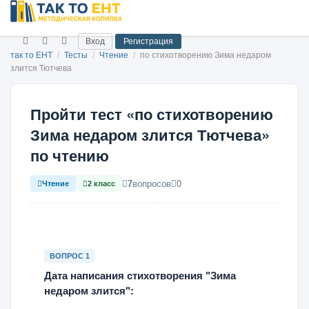
Вход
Регистрация
так то ЕНТ
/
Тесты
/
Чтение
/
по стихотворению Зима недаром
злится Тютчева
Пройти тест «по стихотворению
Зима недаром злится Тютчева»
по чтению
7
вопросов
0
Чтение
2 класс
ВОПРОС 1
Дата написания стихотворения "Зима
недаром злится":