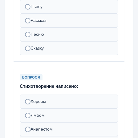
Пьесу
Рассказ
Песню
Сказку
ВОПРОС 6
Стихотворение написано:
Хореем
Ямбом
Анапестом