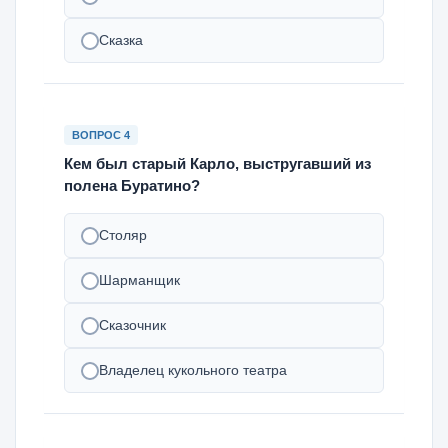
Сказка
ВОПРОС 4
Кем был старый Карло, выстругавший из
полена Буратино?
Столяр
Шарманщик
Сказочник
Владелец кукольного театра