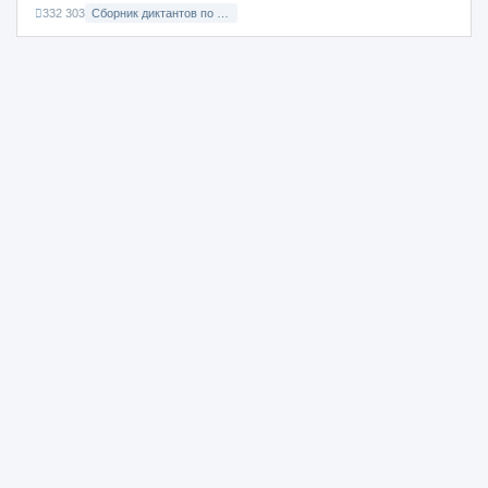
332 303
Сборник диктантов по Русскому языку в 8 классе с русским языком обучения