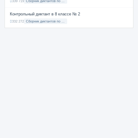
339 719
Сборник диктантов по Русскому языку в 6 классе с русским языком обучения
Контрольный диктант в 8 классе № 2
332 272
Сборник диктантов по Русскому языку в 8 классе с русским языком обучения