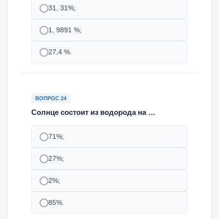
31, 31%;
1, 9891 %;
27,4 %.
ВОПРОС 24
Солнце состоит из водорода на …
71%;
27%;
2%;
85%.