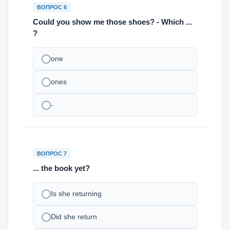
ВОПРОС 6
Could you show me those shoes? - Which ...
?
one
ones
-
ВОПРОС 7
... the book yet?
Is she returning
Did she return