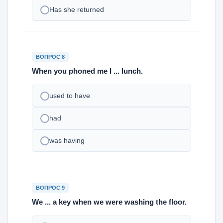
Has she returned
ВОПРОС 8
When you phoned me I ... lunch.
used to have
had
was having
ВОПРОС 9
We ... a key when we were washing the floor.