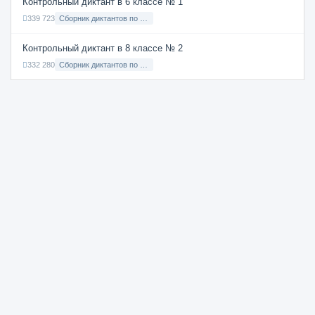
Контрольный диктант в 6 классе № 1
339 723
Сборник диктантов по Русскому языку в 6 классе с русским языком обучения
Контрольный диктант в 8 классе № 2
332 280
Сборник диктантов по Русскому языку в 8 классе с русским языком обучения