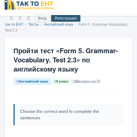
Вход
Регистрация
так то ЕНТ
/
Тесты
/
Английский язык
/
Form 5. Grammar-Vocabulary.
Test 2.3
Пройти тест «Form 5. Grammar-
Vocabulary. Test 2.3» по
английскому языку
10
вопросов
0
Английский язык
5 класс
Choose the correct word to complete the
sentences