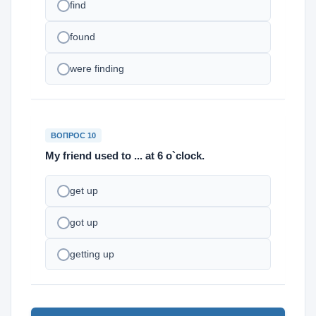
find
found
were finding
ВОПРОС 10
My friend used to ... at 6 o`clock.
get up
got up
getting up