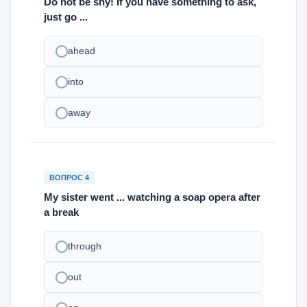
Do not be shy! If you have something to ask,
just go ...
ahead
into
away
ВОПРОС 4
My sister went ... watching a soap opera after
a break
through
out