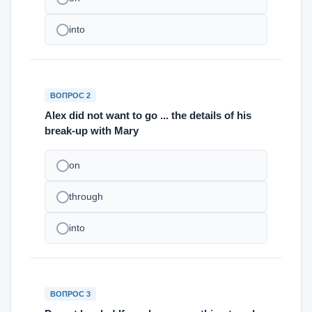
into
ВОПРОС 2
Alex did not want to go ... the details of his
break-up with Mary
on
through
into
ВОПРОС 3