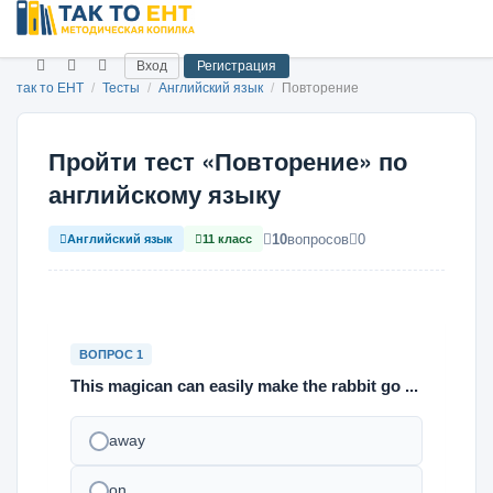
Вход
Регистрация
так то ЕНТ
/
Тесты
/
Английский язык
/
Повторение
Пройти тест «Повторение» по
английскому языку
10
вопросов
0
Английский язык
11 класс
ВОПРОС 1
This magican can easily make the rabbit go ...
away
on