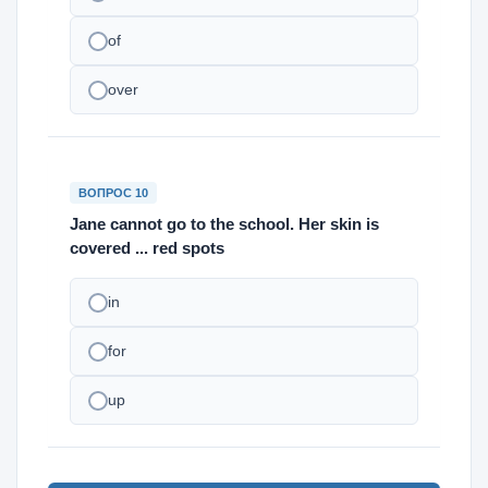
of
over
ВОПРОС 10
Jane cannot go to the school. Her skin is
covered ... red spots
in
for
up