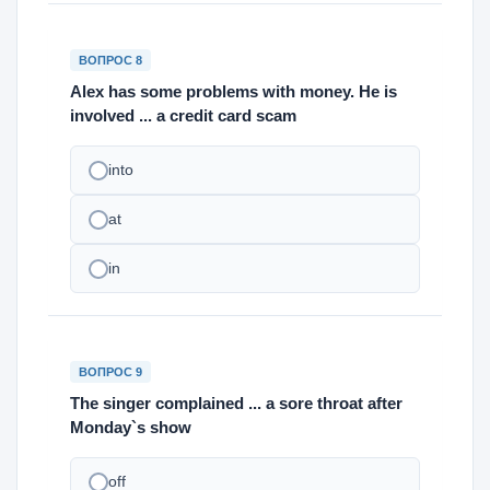
ВОПРОС 8
Alex has some problems with money. He is
involved ... a credit card scam
into
at
in
ВОПРОС 9
The singer complained ... a sore throat after
Monday`s show
off