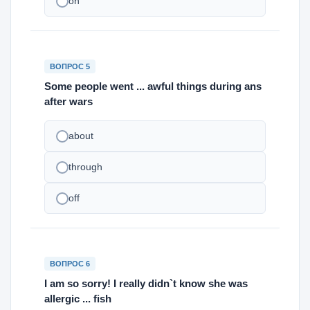
on
ВОПРОС 5
Some people went ... awful things during ans
after wars
about
through
off
ВОПРОС 6
I am so sorry! I really didn`t know she was
allergic ... fish