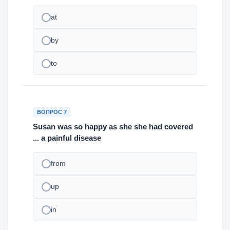
at
by
to
ВОПРОС 7
Susan was so happy as she she had covered
... a painful disease
from
up
in