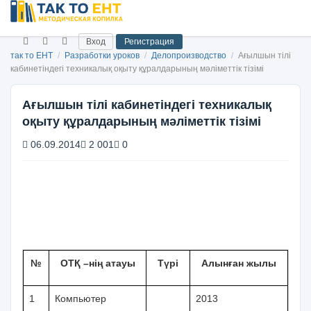
Вход
Регистрация
так то ЕНТ
/
Разработки уроков
/
Делопроизводство
/
Ағылшын тілі
кабинетіндегі техникалық оқыту құралдарының мәліметтік тізімі
Ағылшын тілі кабинетіндегі техникалық
оқыту құралдарының мәліметтік тізімі
06.09.2014
2 001
0
№
ОТҚ –нің атауы
Түрі
Алынған жылы
1
Компьютер
2013