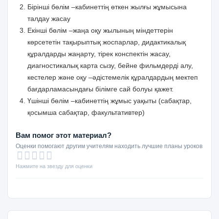
Бірінші бөлім –кабинеттің өткен жылғы жұмысына
талдау жасау
Екінші бөлім –жаңа оқу жылының міндеттерін
көрсететін тақырыптық жоспарлар, дидактикалық
құралдарды жаңарту, тірек конспектін жасау,
диагностикалық карта сызу, бейне фильмдерді алу,
кестелер және оқу –әдістемелік құралдардың мектеп
бағдарламасындағы білімге сай болуы қажет.
Үшінші бөлім –кабинеттің жұмыс уақыты (сабақтар,
қосымша сабақтар, факультативтер)
Вам помог этот материал?
Оценки помогают другим учителям находить лучшие планы уроков
Нажмите на звезду для оценки