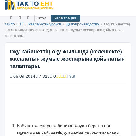
Вход
Регистрация
так то ЕНТ
/
Разработки уроков
/
Делопроизводство
/
Оқу кабинеттің
оқу жылында (келешекте) жасалатын жұмыс жоспарына қойылатын
талаптары.
Оқу кабинеттің оқу жылында (келешекте)
жасалатын жұмыс жоспарына қойылатын
талаптары.
06.09.2014
7 323
0
3.9
Кабинет жоспары кабинетке жауап беретін пән
мұғаліммен кабинеттің қызметіне сәйкес жасалады.